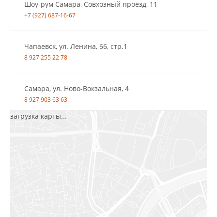
Шоу-рум Самара, Совхозный проезд, 11
+7 (927) 687-16-67
Чапаевск, ул. Ленина, 66, стр.1
8 927 255 22 78
Самара, ул. Ново-Вокзальная, 4
8 927 903 63 63
загрузка карты...
Салават, ул.Уфимская, 30А, пом.2
8 922 010 77 64
Бугуруслан, 1 микрорайон, д. 5
8 927 072 72 30
Ижевск, ул. Молодёжная, 107 Б