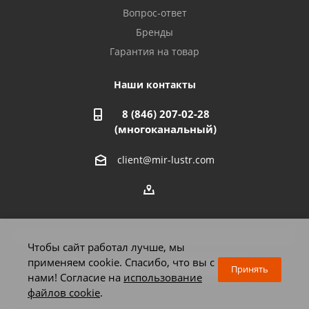
Азнакаево, ул. Булгар, 2. ТЦ "Акчарлак"
Вопрос-ответ
8 927 455 71 16
Бренды
Гарантия на товар
Стерлитамак, ул. Вокзальная, 13
8 927 930 61 02
Наши контакты
8 (846) 207-02-28
Магнитогорск, ул. Труда, 14
(многоканальный)
8 922 011 07 73
client@mir-lustr.com
Оренбург, ул. Мира, д.3/1
8 922 806 10 56
Тольятти, ул. Дзержинского, 70
Чтобы сайт работал лучше, мы
8 927 009 59 63
применяем cookie. Спасибо, что вы с
2026 © Мир люстр - интернет-магазин
Принять
нами! Согласие на
использование
файлов cookie
.
Челябинск, Комсомольский проспект, 33