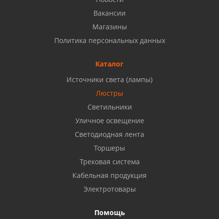
8 927 937 50 02
Вакансии
Магазины
Набережные Челны, ул. Московский проспект 126
Политика персональных данных
Б, ТЦ "Кама"
8 927 477 51 16
Каталог
Источники света (лампы)
Бузулук, ул. Октябрьская, 24
Люстры
8 922 806 50 56
Светильники
Уличное освещение
Светодиодная лента
Балаково, ул. Комарова, 55
8 927 135 44 64
Торшеры
Трековая система
Кабельная продукция
Октябрьский, ул. Свердлова, 28
8 927 357 51 02
Электротовары
Помощь