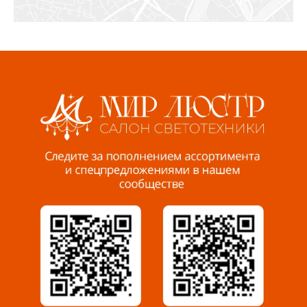
СЦ «Азбука Ремонта», отд. 326 эт. 3
8 922 560 50 52
Волжский, ул. Мира 47 В
8 927 255 38 33
Пенза, ул. Пролетарская, 61 ТЦ "Стройбери"
8 927 288 99 58
Миасс, ул. Романенко, 95
8 922 500 30 39
Сызрань, ул. Декабристов, 1А
8 927 009 54 63