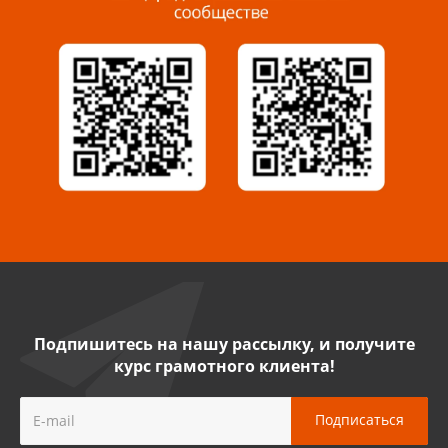
Миасс, ул. Романенко, 95
8 922 500 30 39
Сызрань, ул. Декабристов, 1А
8 927 009 54 63
Саратов, ул. Танкистов, 37 (БЦ «Дикомп»)
8 927 135 05 64
Камышин, ул. Некрасова, 19 К
8 927 009 47 07
Подпишитесь на нашу рассылку, и получите
курс грамотного клиента!
Нефтекамск, ул. Ленина, 62
8 927 960 61 02