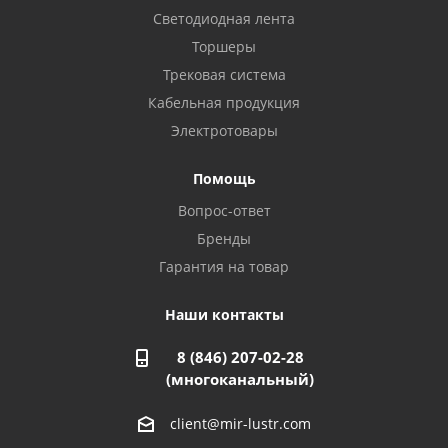
Светодиодная лента
Балаково, ул. Комарова, 55
8 927 135 44 64
Торшеры
Трековая система
Кабельная продукция
Октябрьский, ул. Свердлова, 28
8 927 357 51 02
Электротовары
Помощь
Азнакаево, ул. Булгар, 2. ТЦ "Акчарлак"
Вопрос-ответ
8 927 455 71 16
Бренды
Гарантия на товар
Стерлитамак, ул. Вокзальная, 13
8 927 930 61 02
Наши контакты
8 (846) 207-02-28
Магнитогорск, ул. Труда, 14
(многоканальный)
8 922 011 07 73
client@mir-lustr.com