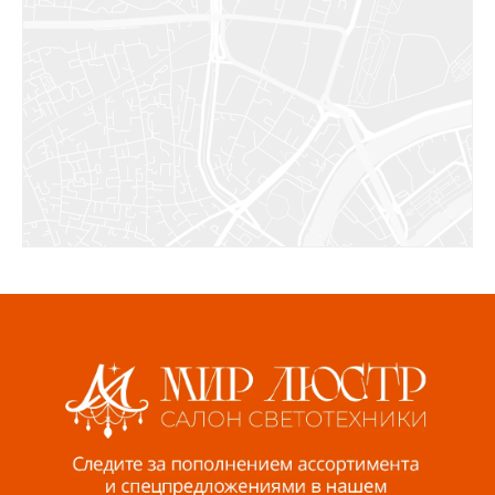
Салават, ул.Уфимская, 30А, пом.2
8 922 010 77 64
Бугуруслан, 1 микрорайон, д. 5
8 927 072 72 30
Ижевск, ул. Молодёжная, 107 Б
СЦ «Азбука Ремонта», отд. 326 эт. 3
8 922 560 50 52
Волжский, ул. Мира 47 В
8 927 255 38 33
Пенза, ул. Пролетарская, 61 ТЦ "Стройбери"
8 927 288 99 58