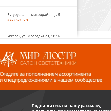
Бугуруслан, 1 микрорайон, д. 5
8 927 072 72 30
Ижевск, ул. Молодёжная, 107 Б
СЦ «Азбука Ремонта», отд. 326 эт. 3
8 922 560 50 52
Волжский, ул. Мира 47 В
8 927 255 38 33
Пенза, ул. Пролетарская, 61 ТЦ
"Стройбери"
8 927 288 99 58
Подпишитесь на нашу рассылку,