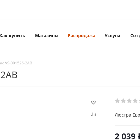
Как купить
Магазины
Распродажа
Услуги
Сот
ас VS-001526-2AB
-2AB
Люстра Евр
2 039