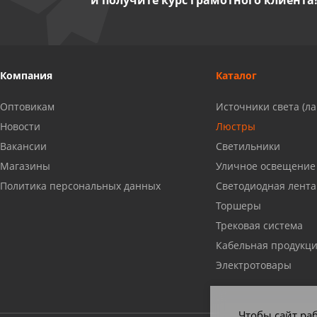
и получите курс грамотного клиента
Миасс, ул. Романенко, 95
8 922 500 30 39
Сызрань, ул. Декабристов, 1А
Компания
Каталог
8 927 009 54 63
Оптовикам
Источники света (л
Саратов, ул. Танкистов, 37 (БЦ
Новости
Люстры
«Дикомп»)
Вакансии
Светильники
8 927 135 05 64
Магазины
Уличное освещение
Политика персональных данных
Светодиодная лента
Камышин, ул. Некрасова, 19 К
Торшеры
8 927 009 47 07
Трековая система
Кабельная продукц
Нефтекамск, ул. Ленина, 62
Электротовары
8 927 960 61 02
Чтобы сайт раб