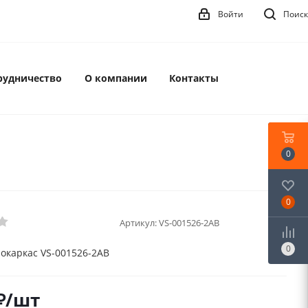
Войти
Поиск
рудничество
О компании
Контакты
0
0
Артикул:
VS-001526-2AB
0
окаркас VS-001526-2AB
₽
/шт