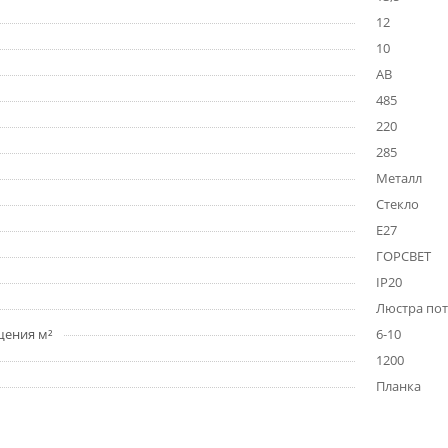
12
10
AB
485
220
285
Металл
Стекло
E27
ГОРСВЕТ
IP20
Люстра по
щения м²
6-10
1200
Планка