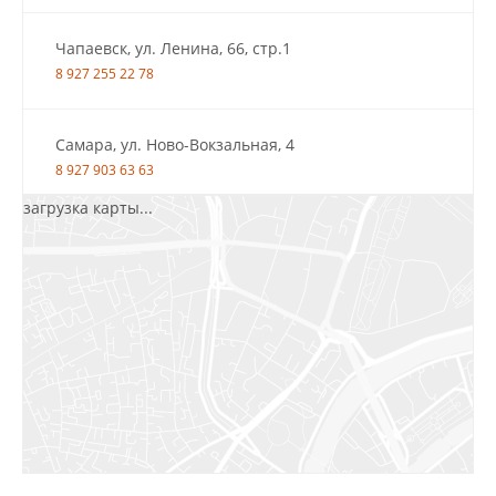
Чапаевск, ул. Ленина, 66, стр.1
8 927 255 22 78
Самара, ул. Ново-Вокзальная, 4
8 927 903 63 63
загрузка карты...
Салават, ул.Уфимская, 30А, пом.2
8 922 010 77 64
Бугуруслан, 1 микрорайон, д. 5
8 927 072 72 30
Ижевск, ул. Молодёжная, 107 Б
СЦ «Азбука Ремонта», отд. 326 эт. 3
8 922 560 50 52