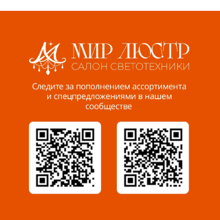
Волжский, ул. Мира 47 В
8 927 255 38 33
Пенза, ул. Пролетарская, 61 ТЦ "Стройбери"
8 927 288 99 58
Миасс, ул. Романенко, 95
8 922 500 30 39
Сызрань, ул. Декабристов, 1А
8 927 009 54 63
Саратов, ул. Танкистов, 37 (БЦ «Дикомп»)
8 927 135 05 64