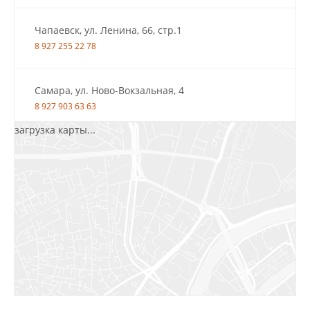
Чапаевск, ул. Ленина, 66, стр.1
8 927 255 22 78
Самара, ул. Ново-Вокзальная, 4
8 927 903 63 63
загрузка карты...
Салават, ул.Уфимская, 30А, пом.2
8 922 010 77 64
Бугуруслан, 1 микрорайон, д. 5
8 927 072 72 30
Ижевск, ул. Молодёжная, 107 Б
СЦ «Азбука Ремонта», отд. 326 эт. 3
8 922 560 50 52