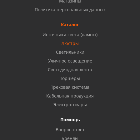
Магазины
Набережные Челны, ул. Московский проспект 126
Политика персональных данных
Б, ТЦ "Кама"
8 927 477 51 16
Каталог
Источники света (лампы)
Бузулук, ул. Октябрьская, 24
Люстры
8 922 806 50 56
Светильники
Уличное освещение
Светодиодная лента
Балаково, ул. Комарова, 55
8 927 135 44 64
Торшеры
Трековая система
Кабельная продукция
Октябрьский, ул. Свердлова, 28
8 927 357 51 02
Электротовары
Помощь
Азнакаево, ул. Булгар, 2. ТЦ "Акчарлак"
Вопрос-ответ
8 927 455 71 16
Бренды