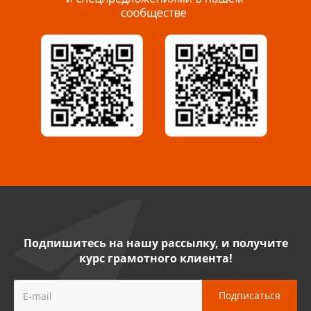
Миасс, ул. Романенко, 95
8 922 500 30 39
Сызрань, ул. Декабристов, 1А
8 927 009 54 63
Саратов, ул. Танкистов, 37 (БЦ «Дикомп»)
8 927 135 05 64
Камышин, ул. Некрасова, 19 К
8 927 009 47 07
Подпишитесь на нашу рассылку, и получите
курс грамотного клиента!
Нефтекамск, ул. Ленина, 62
8 927 960 61 02