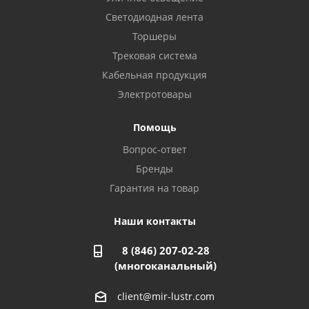
Светодиодная лента
Балаково, ул. Комарова, 55
8 927 135 44 64
Торшеры
Трековая система
Кабельная продукция
Октябрьский, ул. Свердлова, 28
8 927 357 51 02
Электротовары
Помощь
Азнакаево, ул. Булгар, 2. ТЦ "Акчарлак"
Вопрос-ответ
8 927 455 71 16
Бренды
Гарантия на товар
Стерлитамак, ул. Вокзальная, 13
8 927 930 61 02
Наши контакты
8 (846) 207-02-28
Магнитогорск, ул. Труда, 14
(многоканальный)
8 922 011 07 73
client@mir-lustr.com