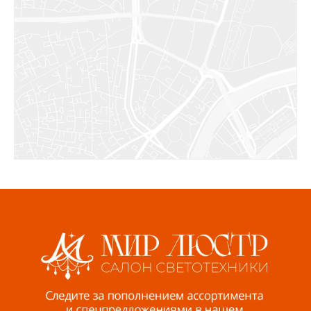
Салават, ул.Уфимская, 30А, пом.2
8 922 010 77 64
Бугуруслан, 1 микрорайон, д. 5
8 927 072 72 30
Ижевск, ул. Молодёжная, 107 Б
СЦ «Азбука Ремонта», отд. 326 эт. 3
8 922 560 50 52
Волжский, ул. Мира 47 В
8 927 255 38 33
Пенза, ул. Пролетарская, 61 ТЦ "Стройбери"
8 927 288 99 58