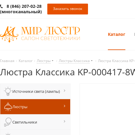
8 (846) 207-02-28
Заказать звонок
(многоканальный)
Каталог
Главная
-
Каталог
-
Люстры
-
Люстры Классика
-
Люстра Классика KP
Люстра Классика KP-000417-
Источники света (лампы)
Люстры
Светильники