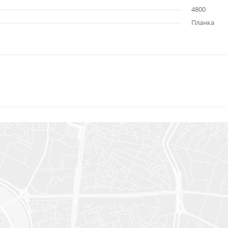
4800
Планка