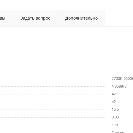
вы
Задать вопрос
Дополнительно
2700K-6500
N3588/8
42
42
15,5
0,03
Нет
Горсвет