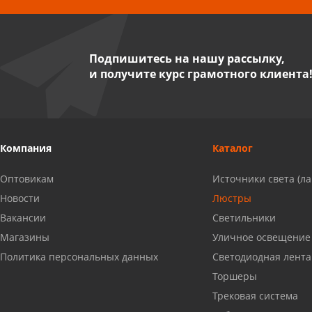
"Стройбери"
8 927 288 99 58
Подпишитесь на нашу рассылку,
и получите курс грамотного клиента
Миасс, ул. Романенко, 95
8 922 500 30 39
Сызрань, ул. Декабристов, 1А
Компания
Каталог
8 927 009 54 63
Оптовикам
Источники света (л
Саратов, ул. Танкистов, 37 (БЦ
Новости
Люстры
«Дикомп»)
Вакансии
Светильники
8 927 135 05 64
Магазины
Уличное освещение
Политика персональных данных
Светодиодная лента
Камышин, ул. Некрасова, 19 К
Торшеры
8 927 009 47 07
Трековая система