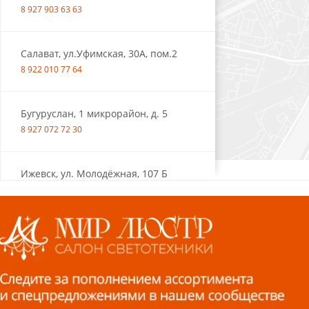
8 927 903 63 63
Салават, ул.Уфимская, 30А, пом.2
8 922 010 77 64
Бугуруслан, 1 микрорайон, д. 5
8 927 072 72 30
Ижевск, ул. Молодёжная, 107 Б
СЦ «Азбука Ремонта», отд. 326 эт. 3
8 922 560 50 52
Волжский, ул. Мира 47 В
8 927 255 38 33
Пенза, ул. Пролетарская, 61 ТЦ