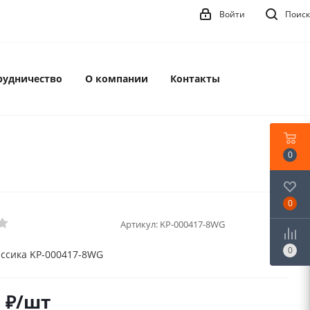
Войти
Поиск
рудничество
О компании
Контакты
0
0
Артикул:
KP-000417-8WG
0
ссика KP-000417-8WG
1
₽
/шт