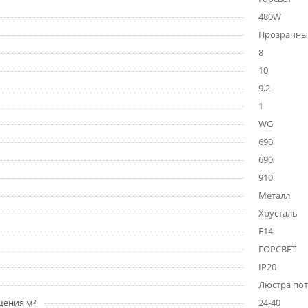
480W
Прозрачны
8
10
9,2
1
WG
690
690
910
Металл
Хрусталь
E14
ГОРСВЕТ
IP20
Люстра по
щения м²
24-40