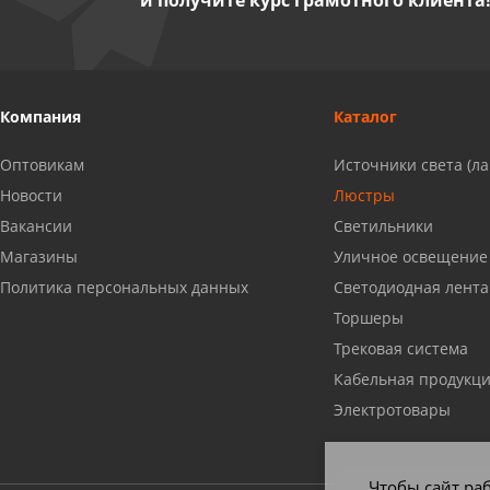
и получите курс грамотного клиента
Миасс, ул. Романенко, 95
8 922 500 30 39
Сызрань, ул. Декабристов, 1А
Компания
Каталог
8 927 009 54 63
Оптовикам
Источники света (л
Саратов, ул. Танкистов, 37 (БЦ
Новости
Люстры
«Дикомп»)
Вакансии
Светильники
8 927 135 05 64
Магазины
Уличное освещение
Политика персональных данных
Светодиодная лента
Камышин, ул. Некрасова, 19 К
Торшеры
8 927 009 47 07
Трековая система
Кабельная продукц
Нефтекамск, ул. Ленина, 62
Электротовары
8 927 960 61 02
Чтобы сайт раб