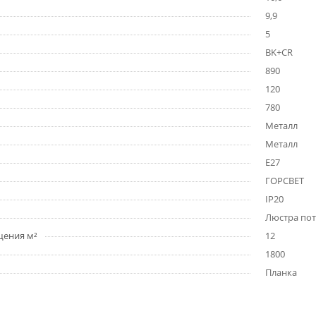
9,9
5
BK+CR
890
120
780
Металл
Металл
E27
ГОРСВЕТ
IP20
Люстра по
щения м²
12
1800
Планка