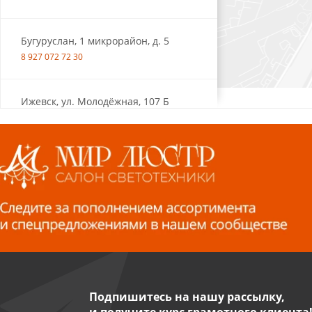
Бугуруслан, 1 микрорайон, д. 5
8 927 072 72 30
Ижевск, ул. Молодёжная, 107 Б
СЦ «Азбука Ремонта», отд. 326 эт. 3
8 922 560 50 52
Волжский, ул. Мира 47 В
8 927 255 38 33
Пенза, ул. Пролетарская, 61 ТЦ
"Стройбери"
8 927 288 99 58
Подпишитесь на нашу рассылку,