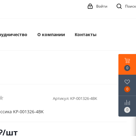
Войти
Поиск
рудничество
О компании
Контакты
0
0
Артикул:
KP-001326-4BK
0
ссика KP-001326-4BK
₽
/шт