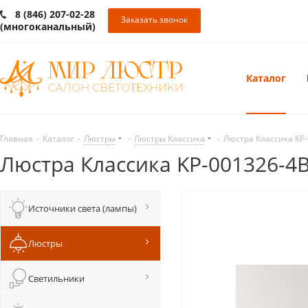
8 (846) 207-02-28
Заказать звонок
(многоканальный)
Каталог
Главная
-
Каталог
-
Люстры
-
Люстры Классика
-
Люстра Классика KP
Люстра Классика KP-001326-4
Источники света (лампы)
Люстры
Светильники