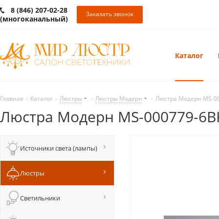
8 (846) 207-02-28
Заказать звонок
(многоканальный)
Каталог
Главная
-
Каталог
-
Люстры
-
Люстры Модерн
-
Люстра Модерн MS-0
Люстра Модерн MS-000779-6B
Источники света (лампы)
Люстры
Светильники