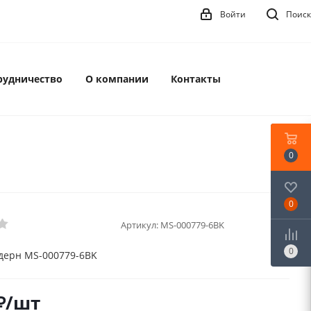
Войти
Поиск
рудничество
О компании
Контакты
0
0
Артикул:
MS-000779-6BK
0
дерн MS-000779-6BK
₽
/шт