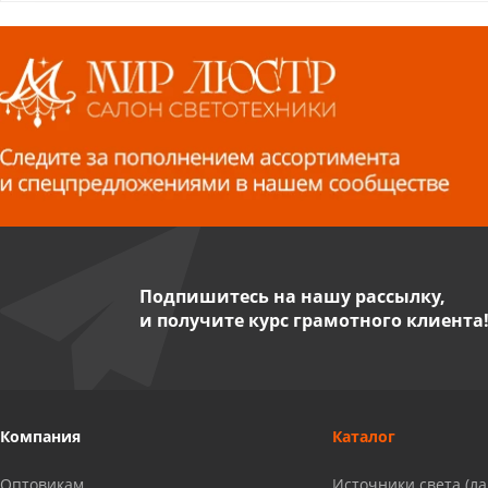
СЦ «Азбука Ремонта», отд. 326 эт. 3
8 922 560 50 52
Волжский, ул. Мира 47 В
8 927 255 38 33
Пенза, ул. Пролетарская, 61 ТЦ
"Стройбери"
8 927 288 99 58
Подпишитесь на нашу рассылку,
и получите курс грамотного клиента
Миасс, ул. Романенко, 95
8 922 500 30 39
Сызрань, ул. Декабристов, 1А
Компания
Каталог
8 927 009 54 63
Оптовикам
Источники света (л