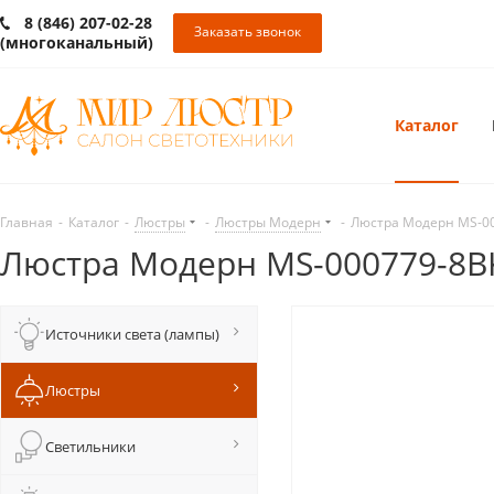
8 (846) 207-02-28
Заказать звонок
(многоканальный)
Каталог
Главная
-
Каталог
-
Люстры
-
Люстры Модерн
-
Люстра Модерн MS-0
Люстра Модерн MS-000779-8B
Источники света (лампы)
Люстры
Светильники