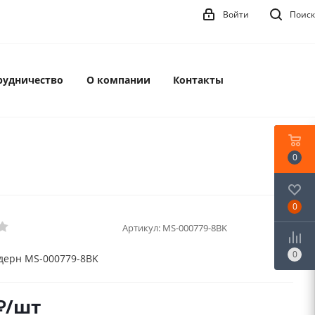
Войти
Поиск
рудничество
О компании
Контакты
0
0
Артикул:
MS-000779-8BK
0
дерн MS-000779-8BK
₽
/шт