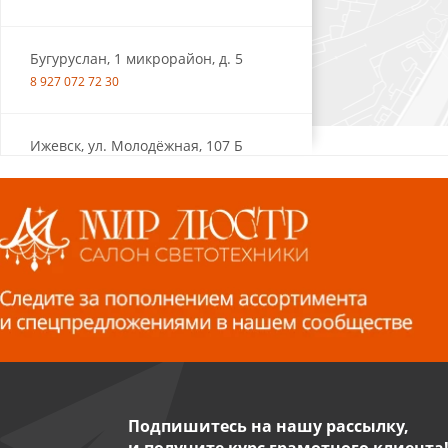
Бугуруслан, 1 микрорайон, д. 5
8 927 072 72 30
Ижевск, ул. Молодёжная, 107 Б
СЦ «Азбука Ремонта», отд. 326 эт. 3
8 922 560 50 52
Волжский, ул. Мира 47 В
8 927 255 38 33
Пенза, ул. Пролетарская, 61 ТЦ
"Стройбери"
8 927 288 99 58
Подпишитесь на нашу рассылку,