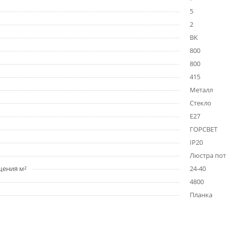
5
2
BK
800
800
415
Металл
Стекло
E27
ГОРСВЕТ
IP20
Люстра по
щения м²
24-40
4800
Планка