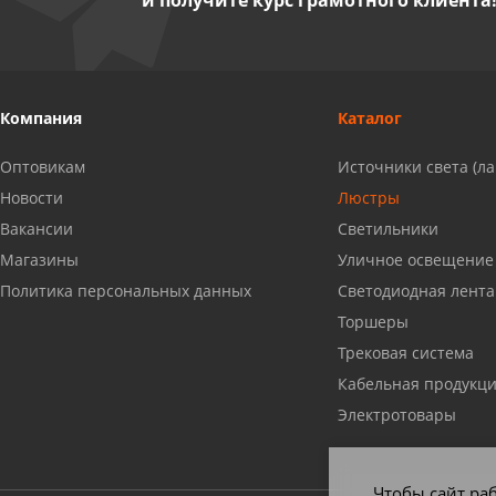
и получите курс грамотного клиента
Миасс, ул. Романенко, 95
8 922 500 30 39
Сызрань, ул. Декабристов, 1А
Компания
Каталог
8 927 009 54 63
Оптовикам
Источники света (л
Саратов, ул. Танкистов, 37 (БЦ
Новости
Люстры
«Дикомп»)
Вакансии
Светильники
8 927 135 05 64
Магазины
Уличное освещение
Политика персональных данных
Светодиодная лента
Камышин, ул. Некрасова, 19 К
Торшеры
8 927 009 47 07
Трековая система
Кабельная продукц
Нефтекамск, ул. Ленина, 62
Электротовары
8 927 960 61 02
Чтобы сайт раб