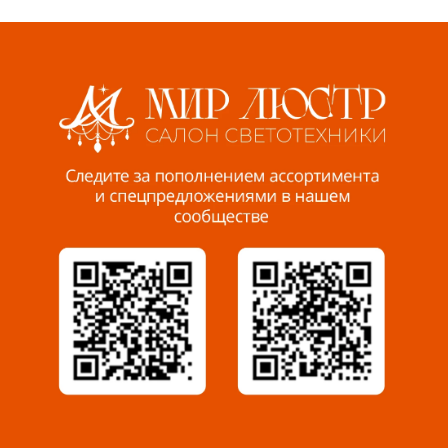
Волжский, ул. Мира 47 В
8 927 255 38 33
Пенза, ул. Пролетарская, 61 ТЦ "Стройбери"
8 927 288 99 58
Миасс, ул. Романенко, 95
8 922 500 30 39
Сызрань, ул. Декабристов, 1А
8 927 009 54 63
Саратов, ул. Танкистов, 37 (БЦ «Дикомп»)
8 927 135 05 64