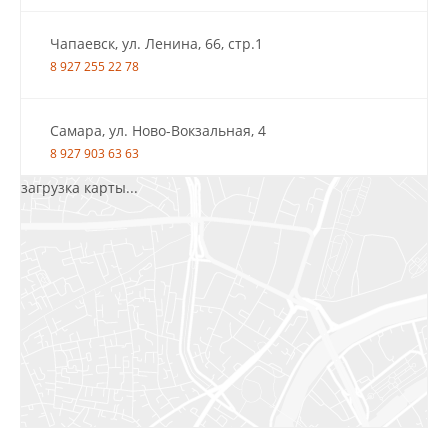
Чапаевск, ул. Ленина, 66, стр.1
8 927 255 22 78
Самара, ул. Ново-Вокзальная, 4
8 927 903 63 63
загрузка карты...
Салават, ул.Уфимская, 30А, пом.2
8 922 010 77 64
Бугуруслан, 1 микрорайон, д. 5
8 927 072 72 30
Ижевск, ул. Молодёжная, 107 Б
СЦ «Азбука Ремонта», отд. 326 эт. 3
8 922 560 50 52