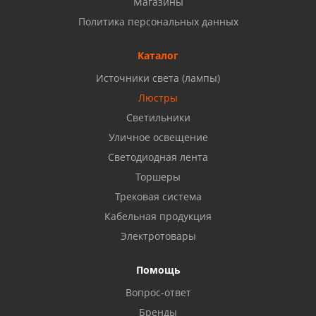
Магазины
Набережные Челны, ул. Московский проспект 126
Политика персональных данных
Б, ТЦ "Кама"
8 927 477 51 16
Каталог
Источники света (лампы)
Бузулук, ул. Октябрьская, 24
Люстры
8 922 806 50 56
Светильники
Уличное освещение
Светодиодная лента
Балаково, ул. Комарова, 55
8 927 135 44 64
Торшеры
Трековая система
Кабельная продукция
Октябрьский, ул. Свердлова, 28
8 927 357 51 02
Электротовары
Помощь
Азнакаево, ул. Булгар, 2. ТЦ "Акчарлак"
Вопрос-ответ
8 927 455 71 16
Бренды