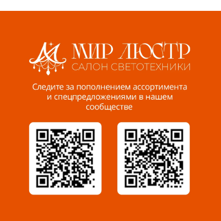
Волжский, ул. Мира 47 В
8 927 255 38 33
Пенза, ул. Пролетарская, 61 ТЦ "Стройбери"
8 927 288 99 58
Миасс, ул. Романенко, 95
8 922 500 30 39
Сызрань, ул. Декабристов, 1А
8 927 009 54 63
Саратов, ул. Танкистов, 37 (БЦ «Дикомп»)
8 927 135 05 64