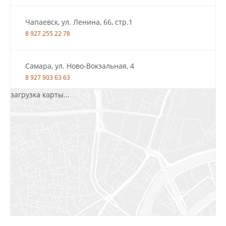
Чапаевск, ул. Ленина, 66, стр.1
8 927 255 22 78
Самара, ул. Ново-Вокзальная, 4
8 927 903 63 63
загрузка карты...
Салават, ул.Уфимская, 30А, пом.2
8 922 010 77 64
Бугуруслан, 1 микрорайон, д. 5
8 927 072 72 30
Ижевск, ул. Молодёжная, 107 Б
СЦ «Азбука Ремонта», отд. 326 эт. 3
8 922 560 50 52