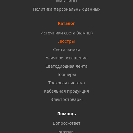
Магазины
Набережные Челны, ул. Московский проспект 126
Политика персональных данных
Б, ТЦ "Кама"
8 927 477 51 16
Каталог
Источники света (лампы)
Бузулук, ул. Октябрьская, 24
Люстры
8 922 806 50 56
Светильники
Уличное освещение
Светодиодная лента
Балаково, ул. Комарова, 55
8 927 135 44 64
Торшеры
Трековая система
Кабельная продукция
Октябрьский, ул. Свердлова, 28
8 927 357 51 02
Электротовары
Помощь
Азнакаево, ул. Булгар, 2. ТЦ "Акчарлак"
Вопрос-ответ
8 927 455 71 16
Бренды