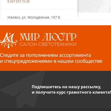
8 927 072 72 30
Ижевск, ул. Молодёжная, 107 Б
СЦ «Азбука Ремонта», отд. 326 эт. 3
8 922 560 50 52
Волжский, ул. Мира 47 В
8 927 255 38 33
Пенза, ул. Пролетарская, 61 ТЦ
"Стройбери"
8 927 288 99 58
Подпишитесь на нашу рассылку,
и получите курс грамотного клиента
Миасс, ул. Романенко, 95
8 922 500 30 39