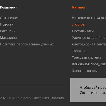
Сызрань, ул. Декабристов, 1А
Компания
Каталог
8 927 009 54 63
Оптовикам
Источники света (л
Саратов, ул. Танкистов, 37 (БЦ
Новости
Люстры
«Дикомп»)
Вакансии
Светильники
8 927 135 05 64
Магазины
Уличное освещение
Политика персональных данных
Светодиодная лента
Камышин, ул. Некрасова, 19 К
Торшеры
8 927 009 47 07
Трековая система
Кабельная продукц
Нефтекамск, ул. Ленина, 62
Электротовары
8 927 960 61 02
Чтобы сайт раб
Лениногорск, ул. Гагарина, 46
Согласие на
ис
8 927 458 11 16
2026 © Мир люстр - интернет-магазин