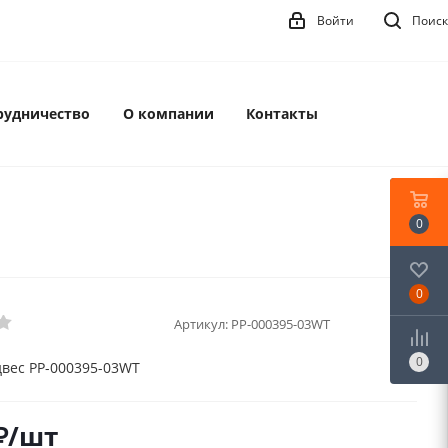
Войти
Поиск
рудничество
О компании
Контакты
0
0
Артикул:
PP-000395-03WT
0
вес PP-000395-03WT
₽
/шт