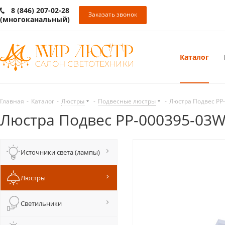
8 (846) 207-02-28
Заказать звонок
(многоканальный)
Каталог
Главная
-
Каталог
-
Люстры
-
Подвесные люстры
-
Люстра Подвес PP
Люстра Подвес PP-000395-03
Источники света (лампы)
Люстры
Светильники