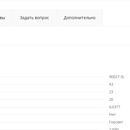
вы
Задать вопрос
Дополнительно
90027-3L
63
23
26
0,0377
Нет
Горсвет
120W