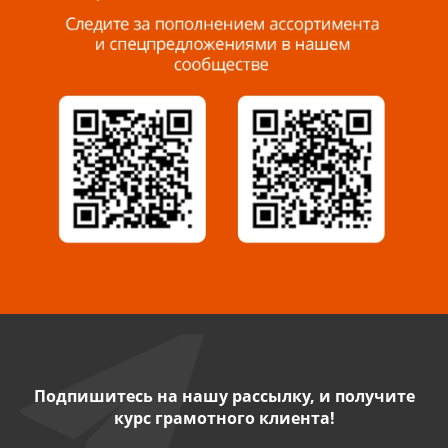
8 927 288 99 58
Миасс, ул. Романенко, 95
8 922 500 30 39
Сызрань, ул. Декабристов, 1А
8 927 009 54 63
Саратов, ул. Танкистов, 37 (БЦ «Дикомп»)
8 927 135 05 64
Камышин, ул. Некрасова, 19 К
8 927 009 47 07
Подпишитесь на нашу рассылку, и получите
курс грамотного клиента!
Нефтекамск, ул. Ленина, 62
8 927 960 61 02