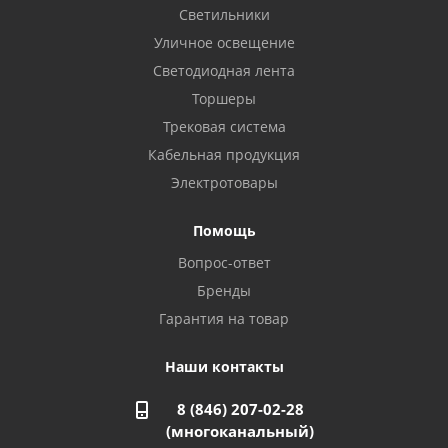
8 922 806 50 56
Светильники
Уличное освещение
Светодиодная лента
Балаково, ул. Комарова, 55
8 927 135 44 64
Торшеры
Трековая система
Кабельная продукция
Октябрьский, ул. Свердлова, 28
8 927 357 51 02
Электротовары
Помощь
Азнакаево, ул. Булгар, 2. ТЦ "Акчарлак"
Вопрос-ответ
8 927 455 71 16
Бренды
Гарантия на товар
Стерлитамак, ул. Вокзальная, 13
8 927 930 61 02
Наши контакты
8 (846) 207-02-28
Магнитогорск, ул. Труда, 14
(многоканальный)
8 922 011 07 73