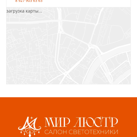
8 927 903 63 63
загрузка карты...
Салават, ул.Уфимская, 30А, пом.2
8 922 010 77 64
Бугуруслан, 1 микрорайон, д. 5
8 927 072 72 30
Ижевск, ул. Молодёжная, 107 Б
СЦ «Азбука Ремонта», отд. 326 эт. 3
8 922 560 50 52
Волжский, ул. Мира 47 В
8 927 255 38 33
Пенза, ул. Пролетарская, 61 ТЦ "Стройбери"