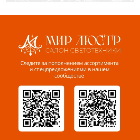
8 922 560 50 52
Волжский, ул. Мира 47 В
8 927 255 38 33
Пенза, ул. Пролетарская, 61 ТЦ "Стройбери"
8 927 288 99 58
Миасс, ул. Романенко, 95
8 922 500 30 39
Сызрань, ул. Декабристов, 1А
8 927 009 54 63
Саратов, ул. Танкистов, 37 (БЦ «Дикомп»)