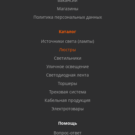
Вакансии
Магазины
Набережные Челны, ул. Московский проспект 126
Политика персональных данных
Б, ТЦ "Кама"
8 927 477 51 16
Каталог
Источники света (лампы)
Бузулук, ул. Октябрьская, 24
Люстры
8 922 806 50 56
Светильники
Уличное освещение
Светодиодная лента
Балаково, ул. Комарова, 55
8 927 135 44 64
Торшеры
Трековая система
Кабельная продукция
Октябрьский, ул. Свердлова, 28
8 927 357 51 02
Электротовары
Помощь
Азнакаево, ул. Булгар, 2. ТЦ "Акчарлак"
Вопрос-ответ
8 927 455 71 16