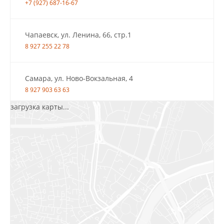
+7 (927) 687-16-67
Чапаевск, ул. Ленина, 66, стр.1
8 927 255 22 78
Самара, ул. Ново-Вокзальная, 4
8 927 903 63 63
загрузка карты...
Салават, ул.Уфимская, 30А, пом.2
8 922 010 77 64
Бугуруслан, 1 микрорайон, д. 5
8 927 072 72 30
Ижевск, ул. Молодёжная, 107 Б
СЦ «Азбука Ремонта», отд. 326 эт. 3