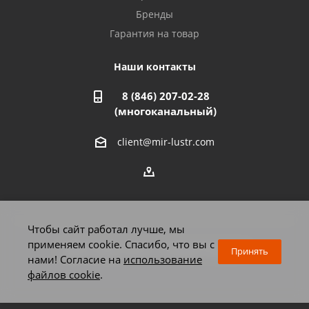
Бренды
Гарантия на товар
Стерлитамак, ул. Вокзальная, 13
8 927 930 61 02
Наши контакты
8 (846) 207-02-28
Магнитогорск, ул. Труда, 14
(многоканальный)
8 922 011 07 73
client@mir-lustr.com
Оренбург, ул. Мира, д.3/1
8 922 806 10 56
Тольятти, ул. Дзержинского, 70
Чтобы сайт работал лучше, мы
8 927 009 59 63
применяем cookie. Спасибо, что вы с
2026 © Мир люстр - интернет-магазин
Принять
нами! Согласие на
использование
файлов cookie
.
Челябинск, Комсомольский проспект, 33
8 922 010 77 15