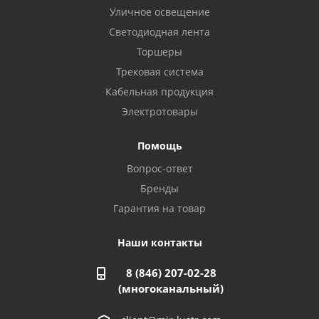
Уличное освещение
Светодиодная лента
Балаково, ул. Комарова, 55
8 927 135 44 64
Торшеры
Трековая система
Кабельная продукция
Октябрьский, ул. Свердлова, 28
8 927 357 51 02
Электротовары
Помощь
Азнакаево, ул. Булгар, 2. ТЦ "Акчарлак"
Вопрос-ответ
8 927 455 71 16
Бренды
Гарантия на товар
Стерлитамак, ул. Вокзальная, 13
8 927 930 61 02
Наши контакты
8 (846) 207-02-28
Магнитогорск, ул. Труда, 14
(многоканальный)
8 922 011 07 73