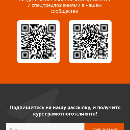
Миасс, ул. Романенко, 95
8 922 500 30 39
Сызрань, ул. Декабристов, 1А
8 927 009 54 63
Саратов, ул. Танкистов, 37 (БЦ «Дикомп»)
8 927 135 05 64
Камышин, ул. Некрасова, 19 К
8 927 009 47 07
Подпишитесь на нашу рассылку, и получите
курс грамотного клиента!
Нефтекамск, ул. Ленина, 62
8 927 960 61 02