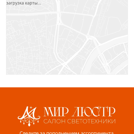
загрузка карты...
Салават, ул.Уфимская, 30А, пом.2
8 922 010 77 64
Бугуруслан, 1 микрорайон, д. 5
8 927 072 72 30
Ижевск, ул. Молодёжная, 107 Б
СЦ «Азбука Ремонта», отд. 326 эт. 3
8 922 560 50 52
Волжский, ул. Мира 47 В
8 927 255 38 33
Пенза, ул. Пролетарская, 61 ТЦ "Стройбери"
8 927 288 99 58