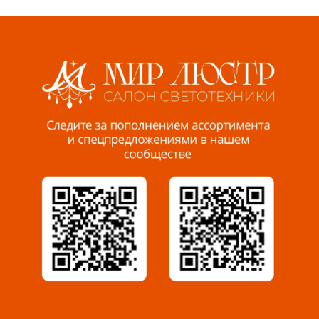
Волжский, ул. Мира 47 В
8 927 255 38 33
Пенза, ул. Пролетарская, 61 ТЦ "Стройбери"
8 927 288 99 58
Миасс, ул. Романенко, 95
8 922 500 30 39
Сызрань, ул. Декабристов, 1А
8 927 009 54 63
Саратов, ул. Танкистов, 37 (БЦ «Дикомп»)
8 927 135 05 64