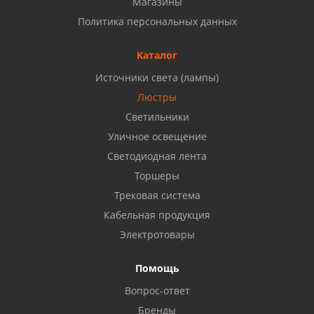
Магазины
Набережные Челны, ул. Московский проспект 126
Политика персональных данных
Б, ТЦ "Кама"
8 927 477 51 16
Каталог
Источники света (лампы)
Бузулук, ул. Октябрьская, 24
Люстры
8 922 806 50 56
Светильники
Уличное освещение
Светодиодная лента
Балаково, ул. Комарова, 55
8 927 135 44 64
Торшеры
Трековая система
Кабельная продукция
Октябрьский, ул. Свердлова, 28
8 927 357 51 02
Электротовары
Помощь
Азнакаево, ул. Булгар, 2. ТЦ "Акчарлак"
Вопрос-ответ
8 927 455 71 16
Бренды