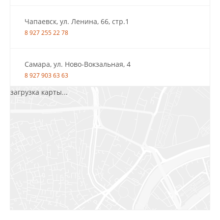
Чапаевск, ул. Ленина, 66, стр.1
8 927 255 22 78
Самара, ул. Ново-Вокзальная, 4
8 927 903 63 63
загрузка карты...
Салават, ул.Уфимская, 30А, пом.2
8 922 010 77 64
Бугуруслан, 1 микрорайон, д. 5
8 927 072 72 30
Ижевск, ул. Молодёжная, 107 Б
СЦ «Азбука Ремонта», отд. 326 эт. 3
8 922 560 50 52