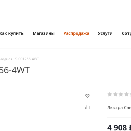
Как купить
Магазины
Распродажа
Услуги
Сот
иодная LS-001256-4WT
256-4WT
Люстра Све
4 908