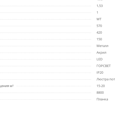
1,53
1
WT
570
420
150
Металл
Акрил
LED
ГОРСВЕТ
IP20
Люстра по
щения м²
15-20
8800
Планка