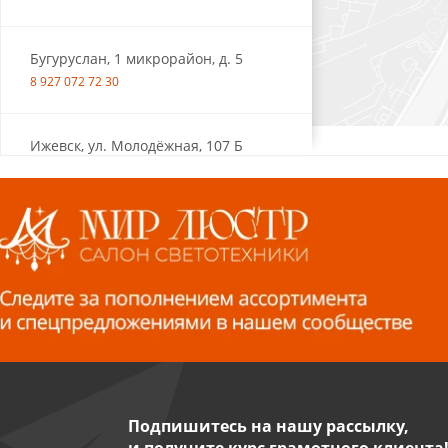
Бугуруслан, 1 микрорайон, д. 5
8 927 072 72 30
Ижевск, ул. Молодёжная, 107 Б
СЦ «Азбука Ремонта», отд. 326 эт. 3
8 922 560 50 52
Волжский, ул. Мира 47 В
8 927 255 38 33
Пенза, ул. Пролетарская, 61 ТЦ
"Стройбери"
8 927 288 99 58
Подпишитесь на нашу рассылку,