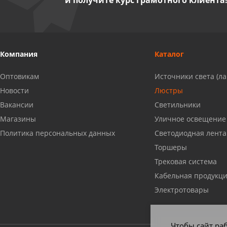
и получите курс грамотного клиента
Миасс, ул. Романенко, 95
8 922 500 30 39
Сызрань, ул. Декабристов, 1А
Компания
Каталог
8 927 009 54 63
Оптовикам
Источники света (л
Саратов, ул. Танкистов, 37 (БЦ
Новости
Люстры
«Дикомп»)
Вакансии
Светильники
8 927 135 05 64
Магазины
Уличное освещение
Политика персональных данных
Светодиодная лента
Камышин, ул. Некрасова, 19 К
Торшеры
8 927 009 47 07
Трековая система
Кабельная продукц
Нефтекамск, ул. Ленина, 62
Электротовары
8 927 960 61 02
Чтобы сайт раб