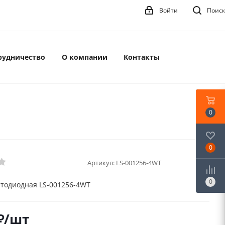
Войти
Поиск
рудничество
О компании
Контакты
0
0
Артикул:
LS-001256-4WT
0
тодиодная LS-001256-4WT
₽
/шт