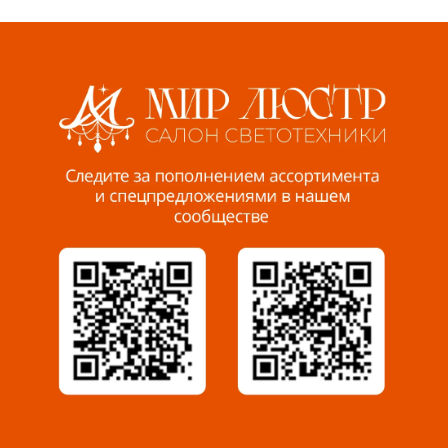
Волжский, ул. Мира 47 В
8 927 255 38 33
Пенза, ул. Пролетарская, 61 ТЦ "Стройбери"
8 927 288 99 58
Миасс, ул. Романенко, 95
8 922 500 30 39
Сызрань, ул. Декабристов, 1А
8 927 009 54 63
Саратов, ул. Танкистов, 37 (БЦ «Дикомп»)
8 927 135 05 64