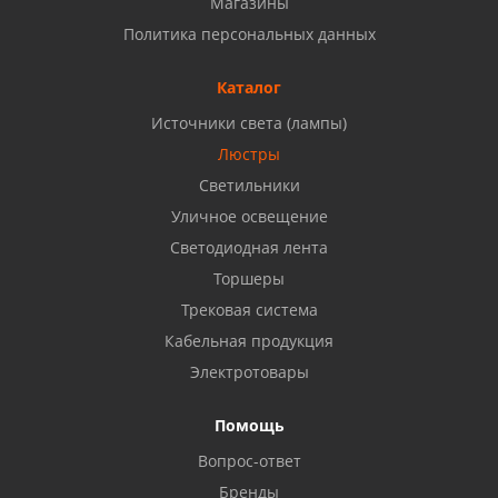
Магазины
Набережные Челны, ул. Московский проспект 126
Политика персональных данных
Б, ТЦ "Кама"
8 927 477 51 16
Каталог
Источники света (лампы)
Бузулук, ул. Октябрьская, 24
Люстры
8 922 806 50 56
Светильники
Уличное освещение
Светодиодная лента
Балаково, ул. Комарова, 55
8 927 135 44 64
Торшеры
Трековая система
Кабельная продукция
Октябрьский, ул. Свердлова, 28
8 927 357 51 02
Электротовары
Помощь
Азнакаево, ул. Булгар, 2. ТЦ "Акчарлак"
Вопрос-ответ
8 927 455 71 16
Бренды