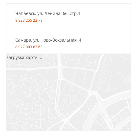
Чапаевск, ул. Ленина, 66, стр.1
8 927 255 22 78
Самара, ул. Ново-Вокзальная, 4
8 927 903 63 63
загрузка карты...
Салават, ул.Уфимская, 30А, пом.2
8 922 010 77 64
Бугуруслан, 1 микрорайон, д. 5
8 927 072 72 30
Ижевск, ул. Молодёжная, 107 Б
СЦ «Азбука Ремонта», отд. 326 эт. 3
8 922 560 50 52