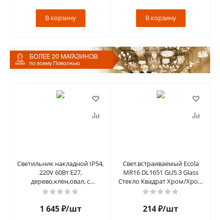
В корзину
В корзину
Светильник накладной IP54,
Свет.встраиваемый Ecola
220V 60Вт E27,
MR16 DL1651 GU5.3 Glass
дерево,клен,овал, с
Стекло Квадрат Хром/Хром
решеткой, НБО 04-60-012
25x90x90 FC1651EFF
1 645
₽
/шт
214
₽
/шт