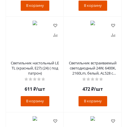
В корзину
В корзину
Светильник настольный LE
Светильник встраиваемый
TL (красный, E27) (24) ( под
светодиодный 24W, 6400K,
патрон)
2160Lm, белый, AL528 с
драйвером в комплекте
611
₽
/шт
472
₽
/шт
В корзину
В корзину