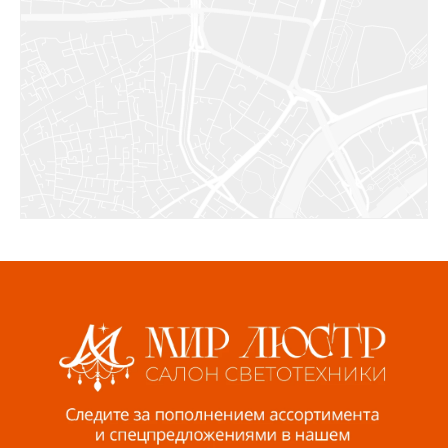
Салават, ул.Уфимская, 30А, пом.2
8 922 010 77 64
Бугуруслан, 1 микрорайон, д. 5
8 927 072 72 30
Ижевск, ул. Молодёжная, 107 Б
СЦ «Азбука Ремонта», отд. 326 эт. 3
8 922 560 50 52
Волжский, ул. Мира 47 В
8 927 255 38 33
Пенза, ул. Пролетарская, 61 ТЦ "Стройбери"
8 927 288 99 58