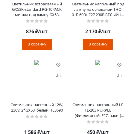
Светильник встраиваемый
Светильник напольный под
GX53R-standard RG-10PACK
лампу на основании ТНО
металл под лампу GX53
01Б 60Вт Е27 230В БЕЛЫЙ IN
золото (10 шт./упак.) IN
HOME
HOME
876
₽
/шт
2 170
₽
/шт
В корзину
В корзину
Светильник настенный 12W,
Светильник настольный LE
230V, 2*GX53, белый HL3690
TL-203 PURPLE
(Фиолетовый, E27, пакет)
(32)
1 586
₽
/шт
450
₽
/шт