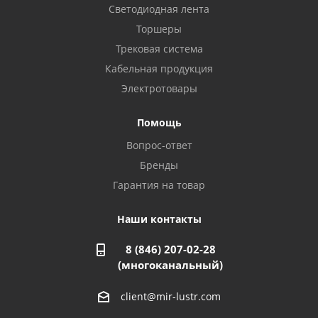
Светодиодная лента
Балаково, ул. Комарова, 55
8 927 135 44 64
Торшеры
Трековая система
Кабельная продукция
Октябрьский, ул. Свердлова, 28
8 927 357 51 02
Электротовары
Помощь
Азнакаево, ул. Булгар, 2. ТЦ "Акчарлак"
Вопрос-ответ
8 927 455 71 16
Бренды
Гарантия на товар
Стерлитамак, ул. Вокзальная, 13
8 927 930 61 02
Наши контакты
8 (846) 207-02-28
Магнитогорск, ул. Труда, 14
(многоканальный)
8 922 011 07 73
client@mir-lustr.com