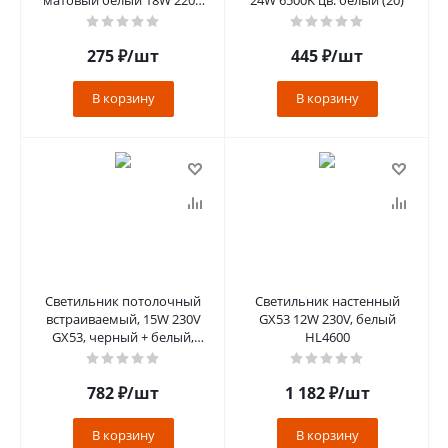
4200K 175x45 [DPRV18ELC]
275
₽
/шт
445
₽
/шт
В корзину
В корзину
Светильник потолочный
Светильник настенный
встраиваемый, 15W 230V
GX53 12W 230V, белый
GX53, черный + белый,
HL4600
квадрат, без лампы, DL506
782
₽
/шт
1 182
₽
/шт
В корзину
В корзину