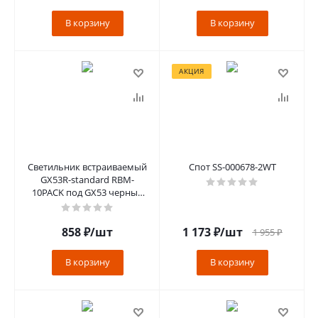
В корзину
В корзину
АКЦИЯ
Светильник встраиваемый
Спот SS-000678-2WT
GX53R-standard RBM-
10PACK под GX53 черный
матовый (10 шт./упак.) IN
HOME
858
₽
/шт
1 173
₽
/шт
1 955
₽
В корзину
В корзину