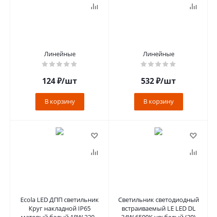
Линейные
Линейные
124
₽
/шт
532
₽
/шт
В корзину
В корзину
Ecola LED ДПП светильник
Светильник светодиодный
Круг накладной IP65
встраиваемый LE LED DL
матовый белый 18W 220V
24W 6500K цв: белый (20)