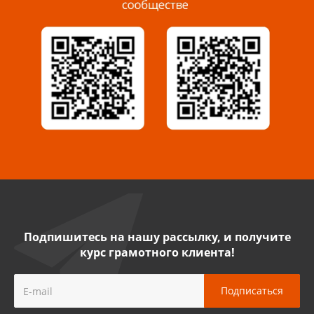
Миасс, ул. Романенко, 95
8 922 500 30 39
Сызрань, ул. Декабристов, 1А
8 927 009 54 63
Саратов, ул. Танкистов, 37 (БЦ «Дикомп»)
8 927 135 05 64
Камышин, ул. Некрасова, 19 К
8 927 009 47 07
Подпишитесь на нашу рассылку, и получите
курс грамотного клиента!
Нефтекамск, ул. Ленина, 62
8 927 960 61 02