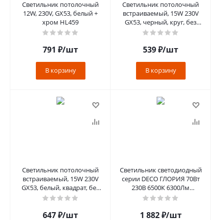
Светильник потолочный
Светильник потолочный
12W, 230V, GX53, белый +
встраиваемый, 15W 230V
хром HL459
GX53, черный, круг, без
лампы, DL507
791
₽
/шт
539
₽
/шт
В корзину
В корзину
Светильник потолочный
Светильник светодиодный
встраиваемый, 15W 230V
серии DECO ГЛОРИЯ 70Вт
GX53, белый, квадрат, без
230В 6500К 6300Лм
лампы, DL501
483х67мм IN HOME
647
₽
/шт
1 882
₽
/шт