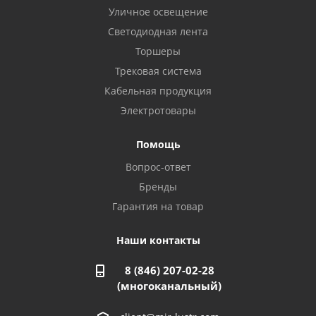
Уличное освещение
Светодиодная лента
Балаково, ул. Комарова, 55
8 927 135 44 64
Торшеры
Трековая система
Кабельная продукция
Октябрьский, ул. Свердлова, 28
8 927 357 51 02
Электротовары
Помощь
Азнакаево, ул. Булгар, 2. ТЦ "Акчарлак"
Вопрос-ответ
8 927 455 71 16
Бренды
Гарантия на товар
Стерлитамак, ул. Вокзальная, 13
8 927 930 61 02
Наши контакты
8 (846) 207-02-28
Магнитогорск, ул. Труда, 14
(многоканальный)
8 922 011 07 73