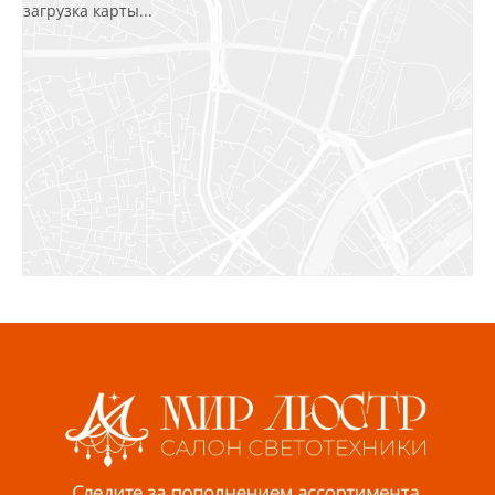
загрузка карты...
Салават, ул.Уфимская, 30А, пом.2
8 922 010 77 64
Бугуруслан, 1 микрорайон, д. 5
8 927 072 72 30
Ижевск, ул. Молодёжная, 107 Б
СЦ «Азбука Ремонта», отд. 326 эт. 3
8 922 560 50 52
Волжский, ул. Мира 47 В
8 927 255 38 33
Пенза, ул. Пролетарская, 61 ТЦ "Стройбери"
8 927 288 99 58