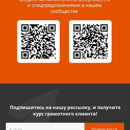
Миасс, ул. Романенко, 95
8 922 500 30 39
Сызрань, ул. Декабристов, 1А
8 927 009 54 63
Саратов, ул. Танкистов, 37 (БЦ «Дикомп»)
8 927 135 05 64
Камышин, ул. Некрасова, 19 К
8 927 009 47 07
Подпишитесь на нашу рассылку, и получите
курс грамотного клиента!
Нефтекамск, ул. Ленина, 62
8 927 960 61 02