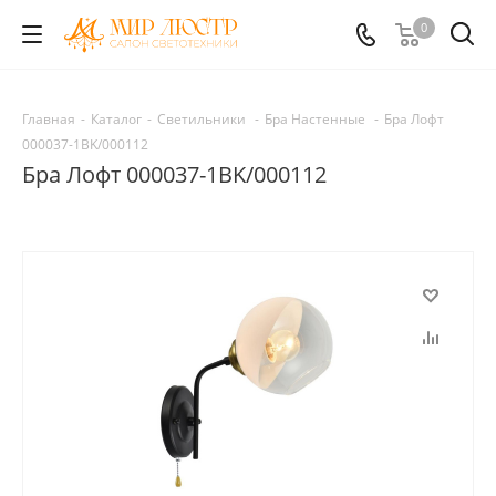
0
Главная
-
Каталог
-
Светильники
-
Бра Настенные
-
Бра Лофт
000037-1BK/000112
Бра Лофт 000037-1BK/000112