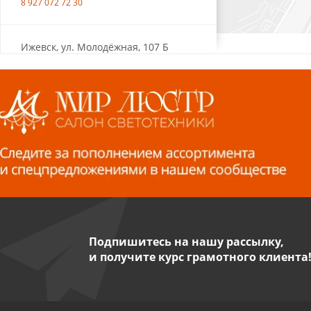
8 927 072 72 30
Ижевск, ул. Молодёжная, 107 Б
СЦ «Азбука Ремонта», отд. 326 эт. 3
8 922 560 50 52
Волжский, ул. Мира 47 В
8 927 255 38 33
Пенза, ул. Пролетарская, 61 ТЦ
"Стройбери"
8 927 288 99 58
Подпишитесь на нашу рассылку,
и получите курс грамотного клиента
Миасс, ул. Романенко, 95
8 922 500 30 39