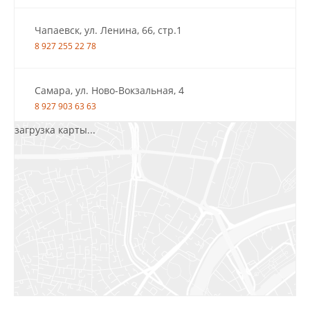
Чапаевск, ул. Ленина, 66, стр.1
8 927 255 22 78
Самара, ул. Ново-Вокзальная, 4
8 927 903 63 63
загрузка карты...
Салават, ул.Уфимская, 30А, пом.2
8 922 010 77 64
Бугуруслан, 1 микрорайон, д. 5
8 927 072 72 30
Ижевск, ул. Молодёжная, 107 Б
СЦ «Азбука Ремонта», отд. 326 эт. 3
8 922 560 50 52