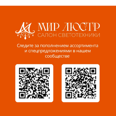
Волжский, ул. Мира 47 В
8 927 255 38 33
Пенза, ул. Пролетарская, 61 ТЦ "Стройбери"
8 927 288 99 58
Миасс, ул. Романенко, 95
8 922 500 30 39
Сызрань, ул. Декабристов, 1А
8 927 009 54 63
Саратов, ул. Танкистов, 37 (БЦ «Дикомп»)
8 927 135 05 64