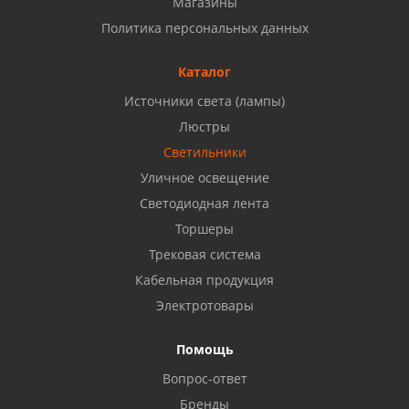
Магазины
Набережные Челны, ул. Московский проспект 126
Политика персональных данных
Б, ТЦ "Кама"
8 927 477 51 16
Каталог
Источники света (лампы)
Бузулук, ул. Октябрьская, 24
Люстры
8 922 806 50 56
Светильники
Уличное освещение
Светодиодная лента
Балаково, ул. Комарова, 55
8 927 135 44 64
Торшеры
Трековая система
Кабельная продукция
Октябрьский, ул. Свердлова, 28
8 927 357 51 02
Электротовары
Помощь
Азнакаево, ул. Булгар, 2. ТЦ "Акчарлак"
Вопрос-ответ
8 927 455 71 16
Бренды