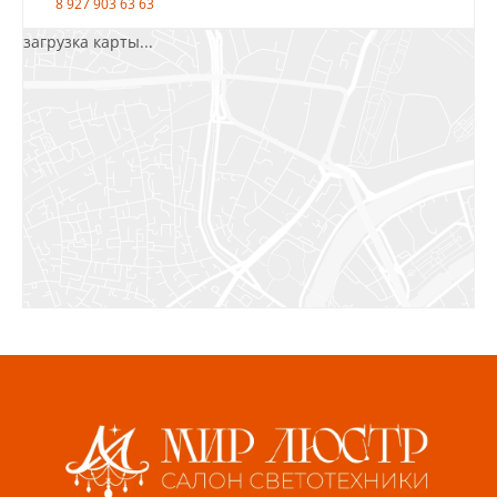
8 927 903 63 63
загрузка карты...
Салават, ул.Уфимская, 30А, пом.2
8 922 010 77 64
Бугуруслан, 1 микрорайон, д. 5
8 927 072 72 30
Ижевск, ул. Молодёжная, 107 Б
СЦ «Азбука Ремонта», отд. 326 эт. 3
8 922 560 50 52
Волжский, ул. Мира 47 В
8 927 255 38 33
Пенза, ул. Пролетарская, 61 ТЦ "Стройбери"