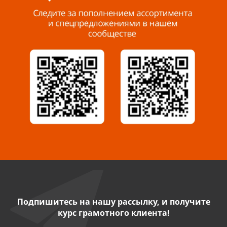
8 927 288 99 58
Миасс, ул. Романенко, 95
8 922 500 30 39
Сызрань, ул. Декабристов, 1А
8 927 009 54 63
Саратов, ул. Танкистов, 37 (БЦ «Дикомп»)
8 927 135 05 64
Камышин, ул. Некрасова, 19 К
8 927 009 47 07
Подпишитесь на нашу рассылку, и получите
курс грамотного клиента!
Нефтекамск, ул. Ленина, 62
8 927 960 61 02