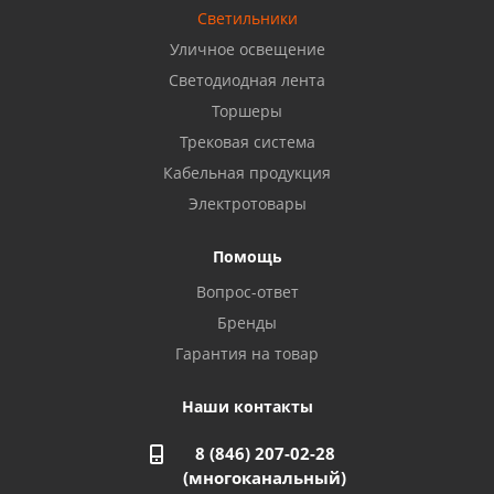
8 922 806 50 56
Светильники
Уличное освещение
Светодиодная лента
Балаково, ул. Комарова, 55
8 927 135 44 64
Торшеры
Трековая система
Кабельная продукция
Октябрьский, ул. Свердлова, 28
8 927 357 51 02
Электротовары
Помощь
Азнакаево, ул. Булгар, 2. ТЦ "Акчарлак"
Вопрос-ответ
8 927 455 71 16
Бренды
Гарантия на товар
Стерлитамак, ул. Вокзальная, 13
8 927 930 61 02
Наши контакты
8 (846) 207-02-28
Магнитогорск, ул. Труда, 14
(многоканальный)
8 922 011 07 73