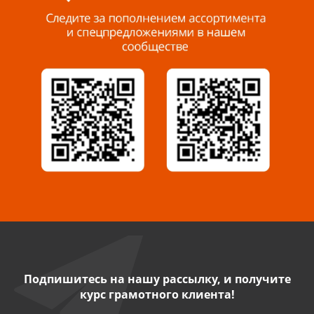
8 927 288 99 58
Миасс, ул. Романенко, 95
8 922 500 30 39
Сызрань, ул. Декабристов, 1А
8 927 009 54 63
Саратов, ул. Танкистов, 37 (БЦ «Дикомп»)
8 927 135 05 64
Камышин, ул. Некрасова, 19 К
8 927 009 47 07
Подпишитесь на нашу рассылку, и получите
курс грамотного клиента!
Нефтекамск, ул. Ленина, 62
8 927 960 61 02