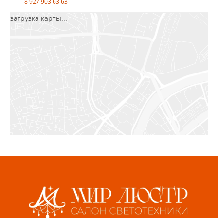
8 927 903 63 63
загрузка карты...
Салават, ул.Уфимская, 30А, пом.2
8 922 010 77 64
Бугуруслан, 1 микрорайон, д. 5
8 927 072 72 30
Ижевск, ул. Молодёжная, 107 Б
СЦ «Азбука Ремонта», отд. 326 эт. 3
8 922 560 50 52
Волжский, ул. Мира 47 В
8 927 255 38 33
Пенза, ул. Пролетарская, 61 ТЦ "Стройбери"