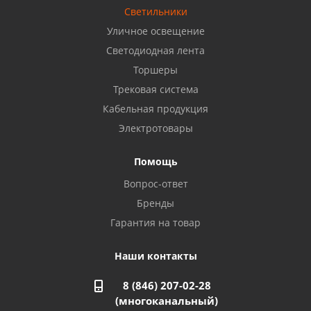
8 922 806 50 56
Светильники
Уличное освещение
Светодиодная лента
Балаково, ул. Комарова, 55
8 927 135 44 64
Торшеры
Трековая система
Кабельная продукция
Октябрьский, ул. Свердлова, 28
8 927 357 51 02
Электротовары
Помощь
Азнакаево, ул. Булгар, 2. ТЦ "Акчарлак"
Вопрос-ответ
8 927 455 71 16
Бренды
Гарантия на товар
Стерлитамак, ул. Вокзальная, 13
8 927 930 61 02
Наши контакты
8 (846) 207-02-28
Магнитогорск, ул. Труда, 14
(многоканальный)
8 922 011 07 73