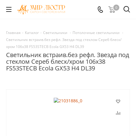
0
Главная
-
Каталог
-
Светильники
-
Потолочные светильники
-
Светильник встраив.без рефл. Звезда под стеклом Сереб блеск/
хром 106x38 FS53STECB Ecola GX53 H4 DL39
Светильник встраив.без рефл. Звезда под
стеклом Сереб блеск/хром 106x38
FS53STECB Ecola GX53 H4 DL39