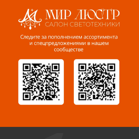
8 927 255 38 33
Пенза, ул. Пролетарская, 61 ТЦ "Стройбери"
8 927 288 99 58
Миасс, ул. Романенко, 95
8 922 500 30 39
Сызрань, ул. Декабристов, 1А
8 927 009 54 63
Саратов, ул. Танкистов, 37 (БЦ «Дикомп»)
8 927 135 05 64
Камышин, ул. Некрасова, 19 К