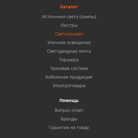
8 927 477 51 16
Каталог
Источники света (лампы)
Бузулук, ул. Октябрьская, 24
Люстры
8 922 806 50 56
Светильники
Уличное освещение
Светодиодная лента
Балаково, ул. Комарова, 55
8 927 135 44 64
Торшеры
Трековая система
Кабельная продукция
Октябрьский, ул. Свердлова, 28
8 927 357 51 02
Электротовары
Помощь
Азнакаево, ул. Булгар, 2. ТЦ "Акчарлак"
Вопрос-ответ
8 927 455 71 16
Бренды
Гарантия на товар
Стерлитамак, ул. Вокзальная, 13