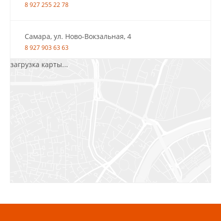
8 927 255 22 78
Самара, ул. Ново-Вокзальная, 4
8 927 903 63 63
загрузка карты...
Салават, ул.Уфимская, 30А, пом.2
8 922 010 77 64
Бугуруслан, 1 микрорайон, д. 5
8 927 072 72 30
Ижевск, ул. Молодёжная, 107 Б
СЦ «Азбука Ремонта», отд. 326 эт. 3
8 922 560 50 52
Волжский, ул. Мира 47 В