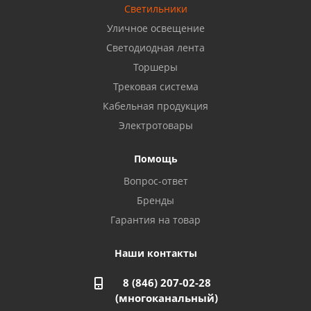
8 922 806 50 56
Светильники
Уличное освещение
Светодиодная лента
Балаково, ул. Комарова, 55
8 927 135 44 64
Торшеры
Трековая система
Кабельная продукция
Октябрьский, ул. Свердлова, 28
8 927 357 51 02
Электротовары
Помощь
Азнакаево, ул. Булгар, 2. ТЦ "Акчарлак"
Вопрос-ответ
8 927 455 71 16
Бренды
Гарантия на товар
Стерлитамак, ул. Вокзальная, 13
8 927 930 61 02
Наши контакты
8 (846) 207-02-28
Магнитогорск, ул. Труда, 14
(многоканальный)
8 922 011 07 73