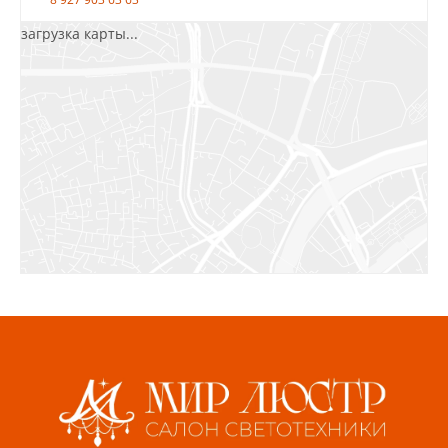
загрузка карты...
Салават, ул.Уфимская, 30А, пом.2
8 922 010 77 64
Бугуруслан, 1 микрорайон, д. 5
8 927 072 72 30
Ижевск, ул. Молодёжная, 107 Б
СЦ «Азбука Ремонта», отд. 326 эт. 3
8 922 560 50 52
Волжский, ул. Мира 47 В
8 927 255 38 33
Пенза, ул. Пролетарская, 61 ТЦ "Стройбери"