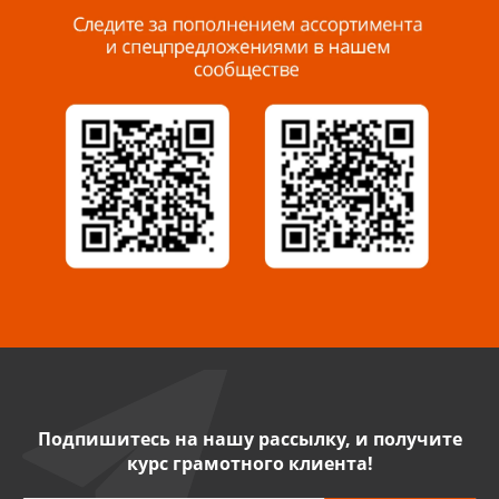
8 927 288 99 58
Миасс, ул. Романенко, 95
8 922 500 30 39
Сызрань, ул. Декабристов, 1А
8 927 009 54 63
Саратов, ул. Танкистов, 37 (БЦ «Дикомп»)
8 927 135 05 64
Камышин, ул. Некрасова, 19 К
8 927 009 47 07
Подпишитесь на нашу рассылку, и получите
курс грамотного клиента!
Нефтекамск, ул. Ленина, 62
8 927 960 61 02