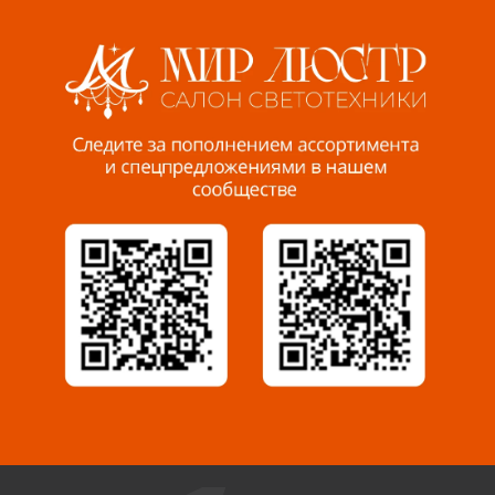
Волжский, ул. Мира 47 В
8 927 255 38 33
Пенза, ул. Пролетарская, 61 ТЦ "Стройбери"
8 927 288 99 58
Миасс, ул. Романенко, 95
8 922 500 30 39
Сызрань, ул. Декабристов, 1А
8 927 009 54 63
Саратов, ул. Танкистов, 37 (БЦ «Дикомп»)
8 927 135 05 64
Камышин, ул. Некрасова, 19 К