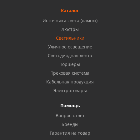
Б, ТЦ "Кама"
8 927 477 51 16
Каталог
Источники света (лампы)
Бузулук, ул. Октябрьская, 24
Люстры
8 922 806 50 56
Светильники
Уличное освещение
Светодиодная лента
Балаково, ул. Комарова, 55
8 927 135 44 64
Торшеры
Трековая система
Кабельная продукция
Октябрьский, ул. Свердлова, 28
8 927 357 51 02
Электротовары
Помощь
Азнакаево, ул. Булгар, 2. ТЦ "Акчарлак"
Вопрос-ответ
8 927 455 71 16
Бренды
Гарантия на товар
Стерлитамак, ул. Вокзальная, 13