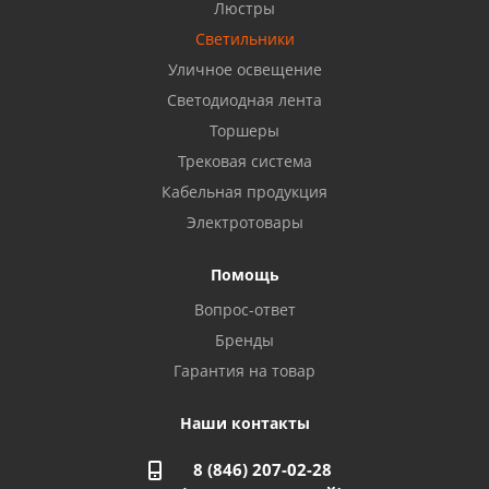
Бузулук, ул. Октябрьская, 24
Люстры
8 922 806 50 56
Светильники
Уличное освещение
Светодиодная лента
Балаково, ул. Комарова, 55
8 927 135 44 64
Торшеры
Трековая система
Кабельная продукция
Октябрьский, ул. Свердлова, 28
8 927 357 51 02
Электротовары
Помощь
Азнакаево, ул. Булгар, 2. ТЦ "Акчарлак"
Вопрос-ответ
8 927 455 71 16
Бренды
Гарантия на товар
Стерлитамак, ул. Вокзальная, 13
8 927 930 61 02
Наши контакты
8 (846) 207-02-28
Магнитогорск, ул. Труда, 14