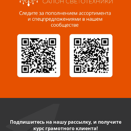
Пенза, ул. Пролетарская, 61 ТЦ "Стройбери"
8 927 288 99 58
Миасс, ул. Романенко, 95
8 922 500 30 39
Сызрань, ул. Декабристов, 1А
8 927 009 54 63
Саратов, ул. Танкистов, 37 (БЦ «Дикомп»)
8 927 135 05 64
Камышин, ул. Некрасова, 19 К
8 927 009 47 07
Подпишитесь на нашу рассылку, и получите
курс грамотного клиента!
Нефтекамск, ул. Ленина, 62