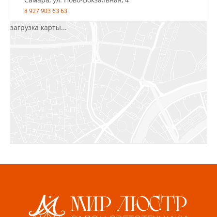
8 927 903 63 63
загрузка карты...
Салават, ул.Уфимская, 30А, пом.2
8 922 010 77 64
Бугуруслан, 1 микрорайон, д. 5
8 927 072 72 30
Ижевск, ул. Молодёжная, 107 Б
СЦ «Азбука Ремонта», отд. 326 эт. 3
8 922 560 50 52
Волжский, ул. Мира 47 В
8 927 255 38 33