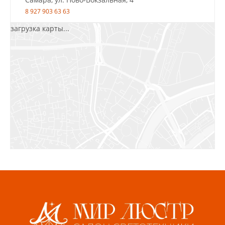
8 927 903 63 63
загрузка карты...
Салават, ул.Уфимская, 30А, пом.2
8 922 010 77 64
Бугуруслан, 1 микрорайон, д. 5
8 927 072 72 30
Ижевск, ул. Молодёжная, 107 Б
СЦ «Азбука Ремонта», отд. 326 эт. 3
8 922 560 50 52
Волжский, ул. Мира 47 В
8 927 255 38 33