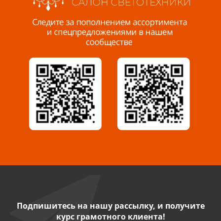
Пенза, ул. Пролетарская, 61 ТЦ "Стройбери"
8 927 288 99 58
Миасс, ул. Романенко, 95
8 922 500 30 39
Сызрань, ул. Декабристов, 1А
8 927 009 54 63
Саратов, ул. Танкистов, 37 (БЦ «Дикомп»)
8 927 135 05 64
Камышин, ул. Некрасова, 19 К
8 927 009 47 07
Подпишитесь на нашу рассылку, и получите
курс грамотного клиента!
Нефтекамск, ул. Ленина, 62