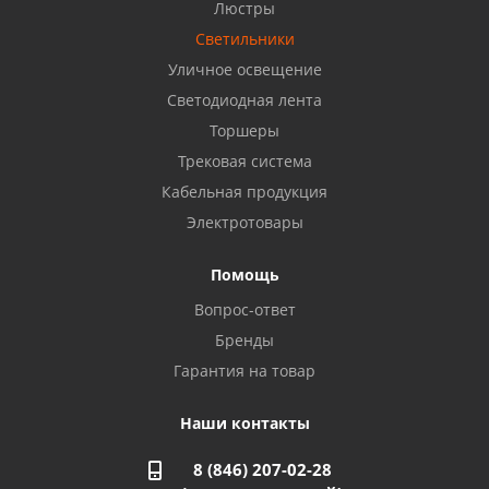
Бузулук, ул. Октябрьская, 24
Люстры
8 922 806 50 56
Светильники
Уличное освещение
Светодиодная лента
Балаково, ул. Комарова, 55
8 927 135 44 64
Торшеры
Трековая система
Кабельная продукция
Октябрьский, ул. Свердлова, 28
8 927 357 51 02
Электротовары
Помощь
Азнакаево, ул. Булгар, 2. ТЦ "Акчарлак"
Вопрос-ответ
8 927 455 71 16
Бренды
Гарантия на товар
Стерлитамак, ул. Вокзальная, 13
8 927 930 61 02
Наши контакты
8 (846) 207-02-28
Магнитогорск, ул. Труда, 14