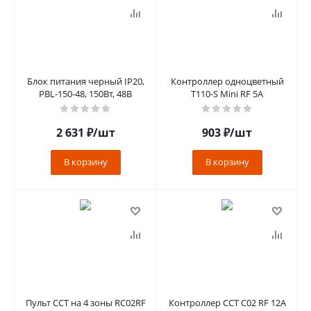
Блок питания черный IP20,
Контроллер одноцветный
PBL-150-48, 150Вт, 48В
T110-S Mini RF 5A
2 631
₽
/шт
903
₽
/шт
В корзину
В корзину
Пульт CCT на 4 зоны RC02RF
Контроллер CCT C02 RF 12А