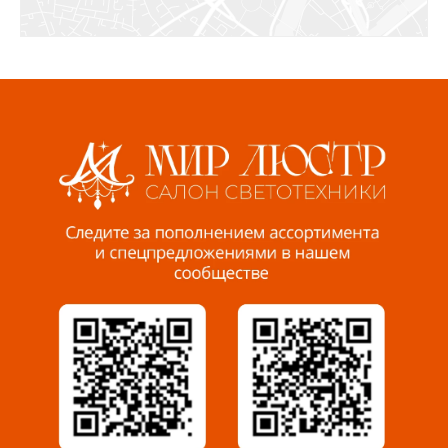
Ижевск, ул. Молодёжная, 107 Б
СЦ «Азбука Ремонта», отд. 326 эт. 3
8 922 560 50 52
Волжский, ул. Мира 47 В
8 927 255 38 33
Пенза, ул. Пролетарская, 61 ТЦ "Стройбери"
8 927 288 99 58
Миасс, ул. Романенко, 95
8 922 500 30 39
Сызрань, ул. Декабристов, 1А
8 927 009 54 63