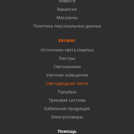
Новости
8 927 937 50 02
Вакансии
Магазины
Набережные Челны, ул. Московский проспект 126
Политика персональных данных
Б, ТЦ "Кама"
8 927 477 51 16
Каталог
Источники света (лампы)
Бузулук, ул. Октябрьская, 24
Люстры
8 922 806 50 56
Светильники
Уличное освещение
Светодиодная лента
Балаково, ул. Комарова, 55
8 927 135 44 64
Торшеры
Трековая система
Кабельная продукция
Октябрьский, ул. Свердлова, 28
8 927 357 51 02
Электротовары
Помощь