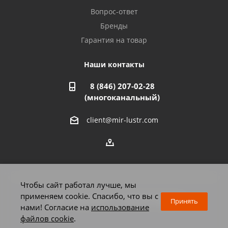
Азнакаево, ул. Булгар, 2. ТЦ "Акчарлак"
Вопрос-ответ
8 927 455 71 16
Бренды
Гарантия на товар
Стерлитамак, ул. Вокзальная, 13
8 927 930 61 02
Наши контакты
8 (846) 207-02-28
Магнитогорск, ул. Труда, 14
(многоканальный)
8 922 011 07 73
client@mir-lustr.com
Оренбург, ул. Мира, д.3/1
8 922 806 10 56
Тольятти, ул. Дзержинского, 70
Чтобы сайт работал лучше, мы
8 927 009 59 63
применяем cookie. Спасибо, что вы с
2026 © Мир люстр - интернет-магазин
Принять
нами! Согласие на
использование
файлов cookie
.
Челябинск, Комсомольский проспект, 33