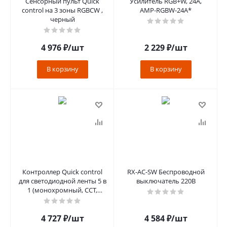
Сенсорный пульт Quick
Усилитель RGB+W, 24А,
control на 3 зоны RGBCW ,
AMP-RGBW-24A*
черный
4 976
₽
/шт
2 229
₽
/шт
В корзину
В корзину
Контроллер Quick control
RX-AC-SW Беспроводной
для светодиодной ленты 5 в
выключатель 220В
1 (монохромный, CCT,
RGB/RGBW, RGB+CCT), 16A
12/
4 727
₽
/шт
4 584
₽
/шт