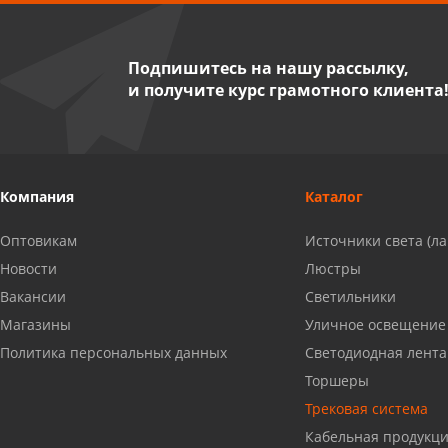
"Стройбери"
8 927 288 99 58
Подпишитесь на нашу рассылку,
и получите курс грамотного клиента
Миасс, ул. Романенко, 95
8 922 500 30 39
Сызрань, ул. Декабристов, 1А
Компания
Каталог
8 927 009 54 63
Оптовикам
Источники света (л
Саратов, ул. Танкистов, 37 (БЦ
Новости
Люстры
«Дикомп»)
Вакансии
Светильники
8 927 135 05 64
Магазины
Уличное освещение
Политика персональных данных
Светодиодная лента
Камышин, ул. Некрасова, 19 К
Торшеры
8 927 009 47 07
Трековая система
Кабельная продукц