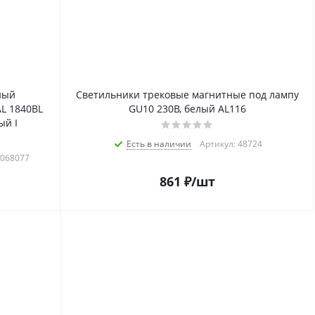
ный
Светильники трековые магнитные под лампу
L 1840BL
GU10 230В, белый AL116
ый I
Есть в наличии
Артикул: 48724
2068077
861
₽
/шт