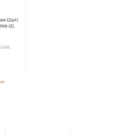
шек (2шт)
NK-IZI,
023896
се