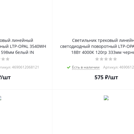
ковый линейный
Светильник трековый линей
тный LTP-OPAL 3540WH
светодиодный поворотный LTP-OPA
 598мм белый IN
18Вт 4000К 120гр 333мм черн
тикул: 4690612068121
Есть в наличии
Артикул: 469061
₽
/шт
575
₽
/шт