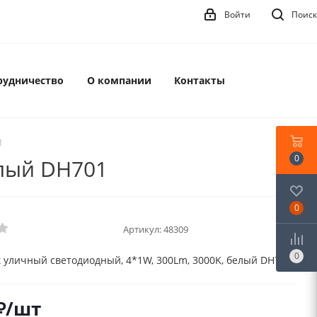
Войти
Поиск
рудничество
О компании
Контакты
1
0
елый DH701
0
Артикул:
48309
0
 уличный светодиодный, 4*1W, 300Lm, 3000K, белый DH701
₽
/шт