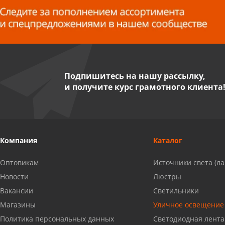
8 927 255 38 33
Пенза, ул. Пролетарская, 61 ТЦ
"Стройбери"
8 927 288 99 58
Подпишитесь на нашу рассылку,
и получите курс грамотного клиента
Миасс, ул. Романенко, 95
8 922 500 30 39
Сызрань, ул. Декабристов, 1А
Компания
Каталог
8 927 009 54 63
Оптовикам
Источники света (л
Саратов, ул. Танкистов, 37 (БЦ
Новости
Люстры
«Дикомп»)
Вакансии
Светильники
8 927 135 05 64
Магазины
Уличное освещение
Политика персональных данных
Светодиодная лента