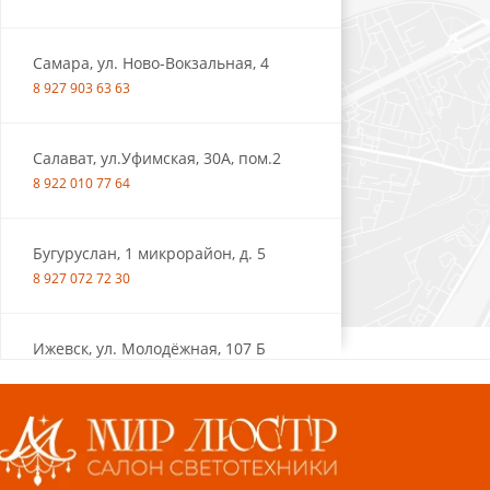
Самара, ул. Ново-Вокзальная, 4
8 927 903 63 63
Салават, ул.Уфимская, 30А, пом.2
8 922 010 77 64
Бугуруслан, 1 микрорайон, д. 5
8 927 072 72 30
Ижевск, ул. Молодёжная, 107 Б
СЦ «Азбука Ремонта», отд. 326 эт. 3
8 922 560 50 52
Волжский, ул. Мира 47 В