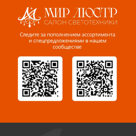
8 927 255 38 33
Пенза, ул. Пролетарская, 61 ТЦ "Стройбери"
8 927 288 99 58
Миасс, ул. Романенко, 95
8 922 500 30 39
Сызрань, ул. Декабристов, 1А
8 927 009 54 63
Саратов, ул. Танкистов, 37 (БЦ «Дикомп»)
8 927 135 05 64
Камышин, ул. Некрасова, 19 К