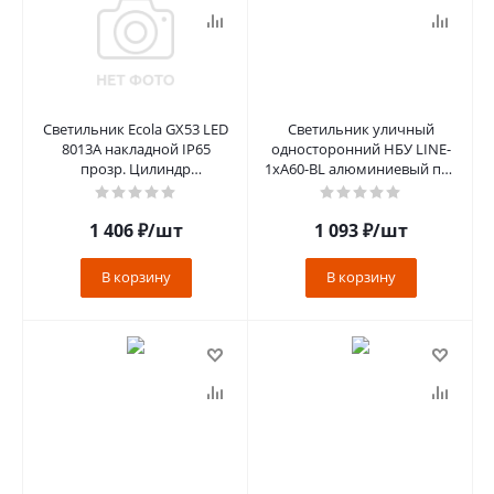
Светильник Ecola GX53 LED
Светильник уличный
8013A накладной IP65
односторонний НБУ LINE-
прозр. Цилиндр
1хA60-BL алюминиевый под
металл.2*GX53 Черненая
1хA60 E27 черный IP65 IN
брон 205x140x90
HOME
1 406
₽
/шт
1 093
₽
/шт
В корзину
В корзину