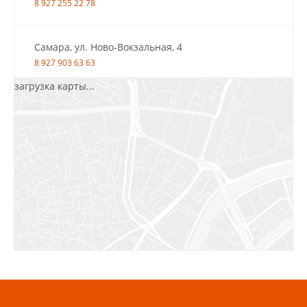
8 927 255 22 78
Самара, ул. Ново-Вокзальная, 4
8 927 903 63 63
загрузка карты...
Салават, ул.Уфимская, 30А, пом.2
8 922 010 77 64
Бугуруслан, 1 микрорайон, д. 5
8 927 072 72 30
Ижевск, ул. Молодёжная, 107 Б
СЦ «Азбука Ремонта», отд. 326 эт. 3
8 922 560 50 52
Волжский, ул. Мира 47 В