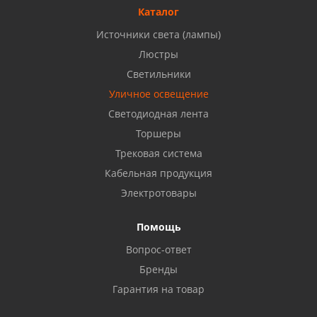
8 927 477 51 16
Каталог
Источники света (лампы)
Бузулук, ул. Октябрьская, 24
Люстры
8 922 806 50 56
Светильники
Уличное освещение
Светодиодная лента
Балаково, ул. Комарова, 55
8 927 135 44 64
Торшеры
Трековая система
Кабельная продукция
Октябрьский, ул. Свердлова, 28
8 927 357 51 02
Электротовары
Помощь
Азнакаево, ул. Булгар, 2. ТЦ "Акчарлак"
Вопрос-ответ
8 927 455 71 16
Бренды
Гарантия на товар
Стерлитамак, ул. Вокзальная, 13
8 927 930 61 02