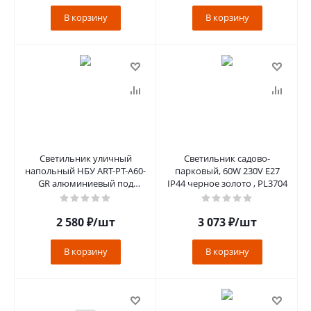
В корзину
В корзину
Светильник уличный
Светильник садово-
напольный НБУ ART-PT-A60-
парковый, 60W 230V E27
GR алюминиевый под
IP44 черное золото , PL3704
лампу А60 Е27 600мм серый
IP54 IN HOM
2 580
₽
/шт
3 073
₽
/шт
В корзину
В корзину