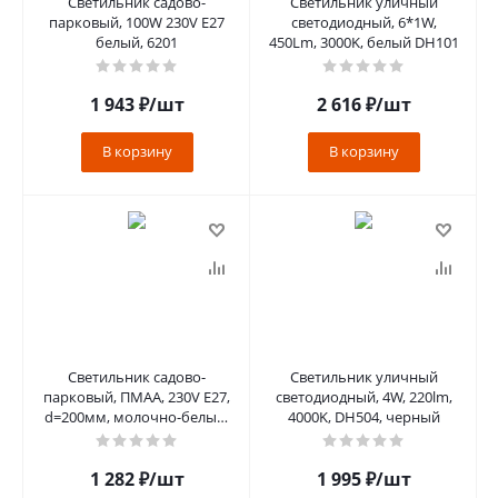
Светильник садово-
Светильник уличный
парковый, 100W 230V E27
светодиодный, 6*1W,
белый, 6201
450Lm, 3000K, белый DH101
1 943
₽
/шт
2 616
₽
/шт
В корзину
В корзину
Светильник садово-
Светильник уличный
парковый, ПМАА, 230V E27,
светодиодный, 4W, 220lm,
d=200мм, молочно-белый,
4000K, DH504, черный
НБУ 01-60-200
1 282
₽
/шт
1 995
₽
/шт