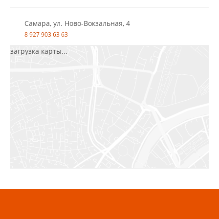
Самара, ул. Ново-Вокзальная, 4
8 927 903 63 63
загрузка карты...
Салават, ул.Уфимская, 30А, пом.2
8 922 010 77 64
Бугуруслан, 1 микрорайон, д. 5
8 927 072 72 30
Ижевск, ул. Молодёжная, 107 Б
СЦ «Азбука Ремонта», отд. 326 эт. 3
8 922 560 50 52
Волжский, ул. Мира 47 В
8 927 255 38 33