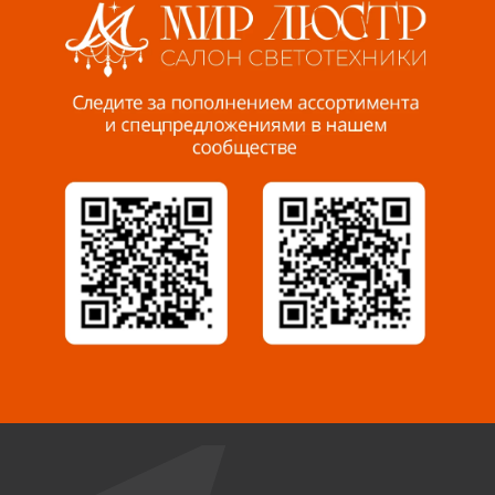
Пенза, ул. Пролетарская, 61 ТЦ "Стройбери"
8 927 288 99 58
Миасс, ул. Романенко, 95
8 922 500 30 39
Сызрань, ул. Декабристов, 1А
8 927 009 54 63
Саратов, ул. Танкистов, 37 (БЦ «Дикомп»)
8 927 135 05 64
Камышин, ул. Некрасова, 19 К
8 927 009 47 07