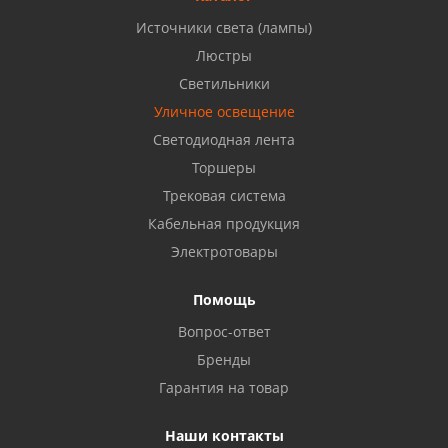
Источники света (лампы)
Бузулук, ул. Октябрьская, 24
Люстры
8 922 806 50 56
Светильники
Уличное освещение
Светодиодная лента
Балаково, ул. Комарова, 55
8 927 135 44 64
Торшеры
Трековая система
Кабельная продукция
Октябрьский, ул. Свердлова, 28
8 927 357 51 02
Электротовары
Помощь
Азнакаево, ул. Булгар, 2. ТЦ "Акчарлак"
Вопрос-ответ
8 927 455 71 16
Бренды
Гарантия на товар
Стерлитамак, ул. Вокзальная, 13
8 927 930 61 02
Наши контакты