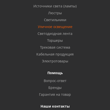
Источники света (лампы)
Бузулук, ул. Октябрьская, 24
Люстры
8 922 806 50 56
Светильники
Уличное освещение
Светодиодная лента
Балаково, ул. Комарова, 55
8 927 135 44 64
Торшеры
Трековая система
Кабельная продукция
Октябрьский, ул. Свердлова, 28
8 927 357 51 02
Электротовары
Помощь
Азнакаево, ул. Булгар, 2. ТЦ "Акчарлак"
Вопрос-ответ
8 927 455 71 16
Бренды
Гарантия на товар
Стерлитамак, ул. Вокзальная, 13
8 927 930 61 02
Наши контакты