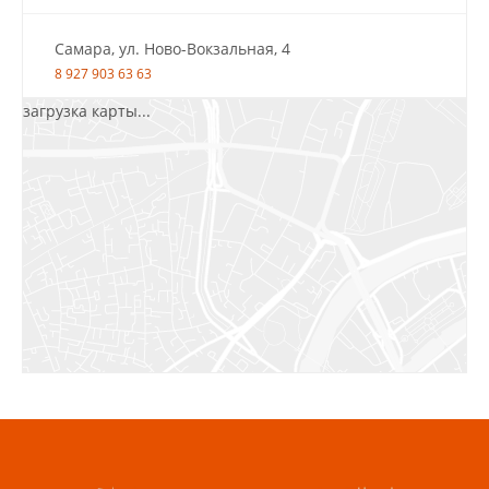
Самара, ул. Ново-Вокзальная, 4
8 927 903 63 63
загрузка карты...
Салават, ул.Уфимская, 30А, пом.2
8 922 010 77 64
Бугуруслан, 1 микрорайон, д. 5
8 927 072 72 30
Ижевск, ул. Молодёжная, 107 Б
СЦ «Азбука Ремонта», отд. 326 эт. 3
8 922 560 50 52
Волжский, ул. Мира 47 В
8 927 255 38 33