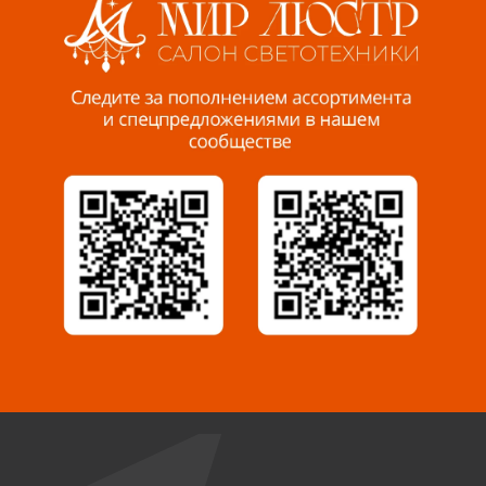
Пенза, ул. Пролетарская, 61 ТЦ "Стройбери"
8 927 288 99 58
Миасс, ул. Романенко, 95
8 922 500 30 39
Сызрань, ул. Декабристов, 1А
8 927 009 54 63
Саратов, ул. Танкистов, 37 (БЦ «Дикомп»)
8 927 135 05 64
Камышин, ул. Некрасова, 19 К
8 927 009 47 07