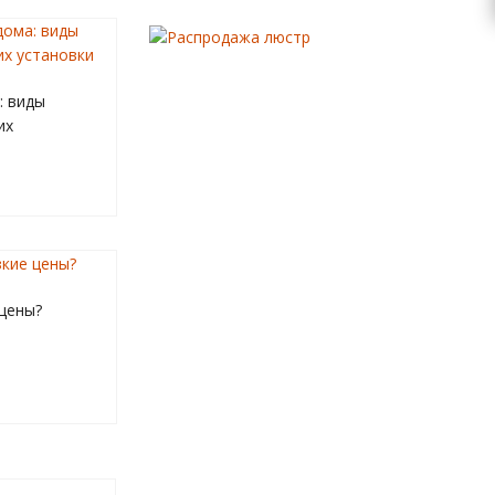
: виды
их
 цены?