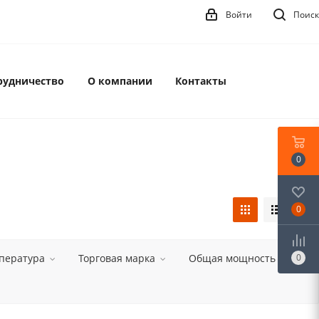
Войти
Поиск
рудничество
О компании
Контакты
0
0
пература
Торговая марка
Общая мощность
0