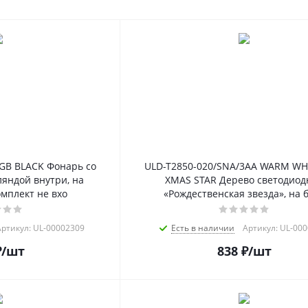
GB BLACK Фонарь со
ULD-T2850-020/SNA/3AA WARM WHI
яндой внутри, на
XMAS STAR Дерево светодиод
омплект не вхо
«Рождественская звезда», на 
ртикул: UL-00002309
Есть в наличии
Артикул: UL-00
₽
/шт
838
₽
/шт