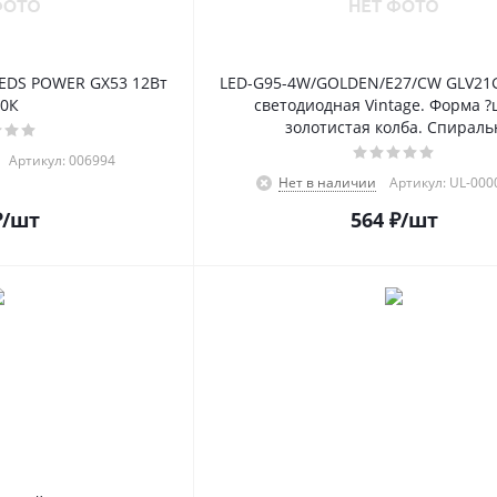
EDS POWER GX53 12Вт
LED-G95-4W/GOLDEN/E27/CW GLV21
00К
светодиодная Vintage. Форма ?
золотистая колба. Cпираль
Артикул: 006994
Нет в наличии
Артикул: UL-000
₽
/шт
564
₽
/шт