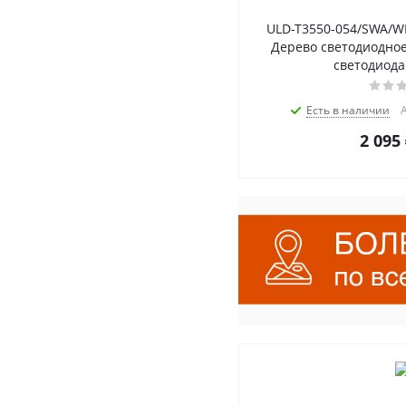
ULD-T3550-054/SWA/WH
Дерево светодиодное 
светодиода
Есть в наличии
А
2 095