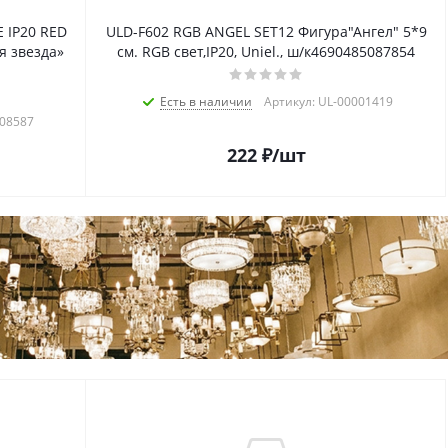
 IP20 RED
ULD-F602 RGB ANGEL SET12 Фигура"Ангел" 5*9
я звезда»
см. RGB свет,IP20, Uniel., ш/к4690485087854
Есть в наличии
Артикул: UL-00001419
008587
222
₽
/шт