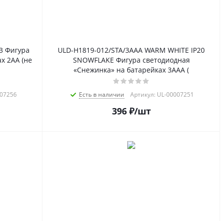
3 Фигура
ULD-H1819-012/STA/3AAA WARM WHITE IP20
х 2АА (не
SNOWFLAKE Фигура светодиодная
«Снежинка» на батарейках 3AAA (
007256
Есть в наличии
Артикул: UL-00007251
396
₽
/шт