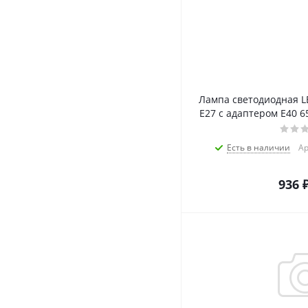
Лампа светодиодная L
E27 с адаптером Е40 
Есть в наличии
Ар
936