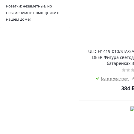
Розетки: незаметные, но
незаменимые помощники в
нашем доме!
ULD-H1419-010/STA/3
DEER Фигура светод
батарейках 3A
Есть в наличии
А
384