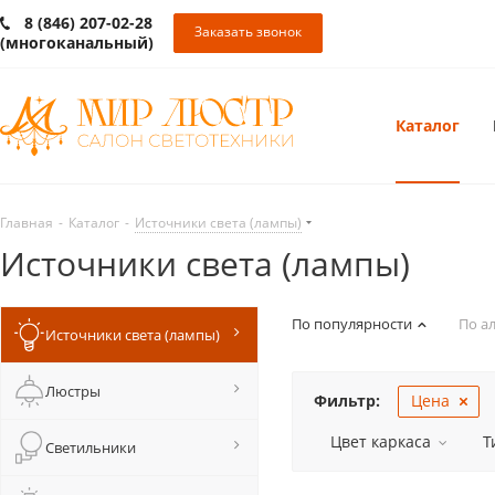
8 (846) 207-02-28
Заказать звонок
(многоканальный)
Каталог
Главная
-
Каталог
-
Источники света (лампы)
Источники света (лампы)
По популярности
По а
Источники света (лампы)
Люстры
Фильтр:
Цена
Цвет каркаса
Т
Светильники