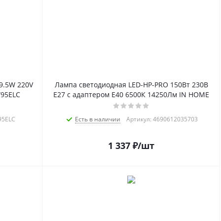
9.5W 220V
Лампа светодиодная LED-HP-PRO 150Вт 230В
W95ELC
E27 с адаптером Е40 6500К 14250Лм IN HOME
95ELC
Есть в наличии
Артикул: 4690612035703
1 337
₽
/шт