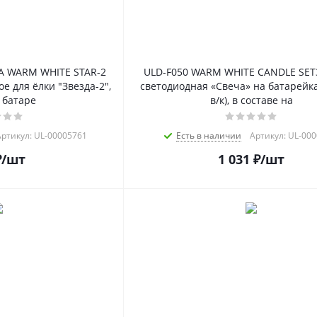
A WARM WHITE STAR-2
ULD-F050 WARM WHITE CANDLE SET
 для ёлки "Звезда-2",
светодиодная «Свеча» на батарейка
 батаре
в/к), в составе на
ртикул: UL-00005761
Есть в наличии
Артикул: UL-00
₽
/шт
1 031
₽
/шт