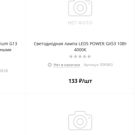
mium G13
Светодиодная лампа LEDS POWER GX53 10Вт
тными
4000К
Нет в наличии
Артикул: 006963
2ELB
133
₽
/шт