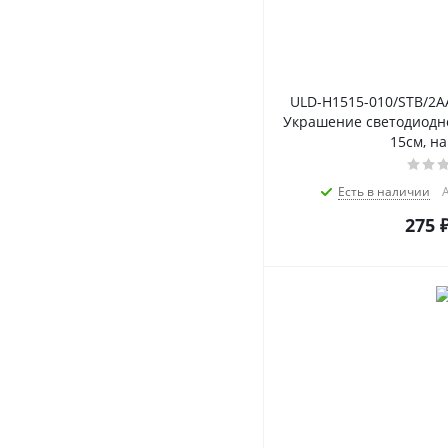
ULD-H1515-010/STB/2A
Украшение светодиодное
15см, на
Есть в наличии
А
275