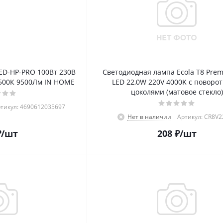
ED-HP-PRO 100Вт 230В
Светодиодная лампа Ecola T8 Pre
6500К 9500Лм IN HOME
LED 22,0W 220V 4000K с поворо
цоколями (матовое стекло)
тикул: 4690612035697
Нет в наличии
Артикул: CR8V2
₽
/шт
208
₽
/шт