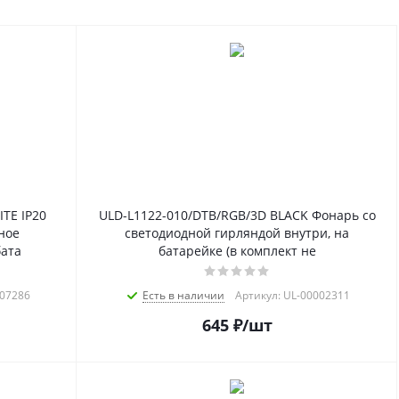
TE IP20
ULD-L1122-010/DTB/RGB/3D BLACK Фонарь со
ное
светодиодной гирляндой внутри, на
бата
батарейке (в комплект не
007286
Есть в наличии
Артикул: UL-00002311
645
₽
/шт