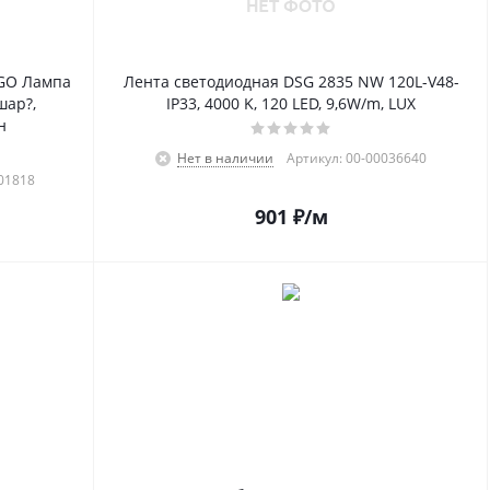
GO Лампа
Лента светодиодная DSG 2835 NW 120L-V48-
шар?,
IP33, 4000 K, 120 LED, 9,6W/m, LUX
н
Нет в наличии
Артикул: 00-00036640
01818
901
₽
/м