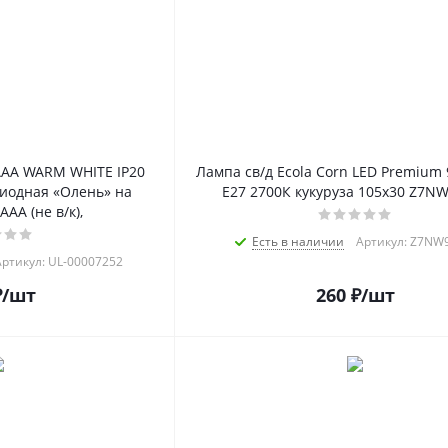
AAA WARM WHITE IP20
Лампа св/д Ecola Corn LED Premium 
иодная «Олень» на
Е27 2700К кукуруза 105х30 Z7N
AA (не в/к),
Есть в наличии
Артикул: Z7NW
ртикул: UL-00007252
₽
/шт
260
₽
/шт