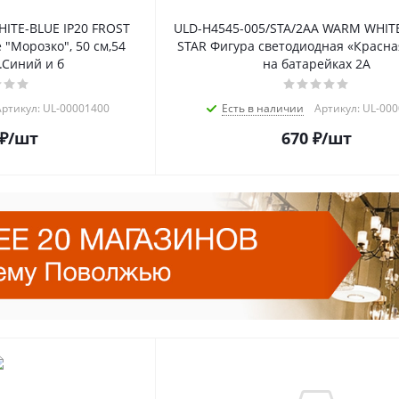
ITE-BLUE IP20 FROST
ULD-H4545-005/STA/2AA WARM WHITE
"Морозко", 50 см,54
STAR Фигура светодиодная «Красна
.Синий и б
на батарейках 2A
ртикул: UL-00001400
Есть в наличии
Артикул: UL-00
₽
/шт
670
₽
/шт