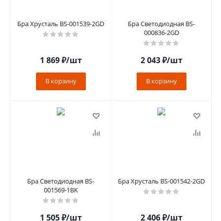
Бра Хрусталь BS-001539-2GD
Бра Светодиодная BS-
000836-2GD
1 869
₽
/шт
2 043
₽
/шт
В корзину
В корзину
Бра Светодиодная BS-
Бра Хрусталь BS-001542-2GD
001569-1BK
1 505
₽
/шт
2 406
₽
/шт