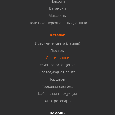
Новости
8 927 937 50 02
Вакансии
Магазины
Набережные Челны, ул. Московский проспект 126
Политика персональных данных
Б, ТЦ "Кама"
8 927 477 51 16
Каталог
Источники света (лампы)
Бузулук, ул. Октябрьская, 24
Люстры
8 922 806 50 56
Светильники
Уличное освещение
Светодиодная лента
Балаково, ул. Комарова, 55
8 927 135 44 64
Торшеры
Трековая система
Кабельная продукция
Октябрьский, ул. Свердлова, 28
8 927 357 51 02
Электротовары
Помощь