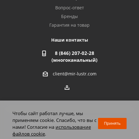
Азнакаево, ул. Булгар, 2. ТЦ "Акчарлак"
Вопрос-ответ
8 927 455 71 16
Бренды
Гарантия на товар
Стерлитамак, ул. Вокзальная, 13
8 927 930 61 02
Наши контакты
8 (846) 207-02-28
Магнитогорск, ул. Труда, 14
(многоканальный)
8 922 011 07 73
client@mir-lustr.com
Оренбург, ул. Мира, д.3/1
8 922 806 10 56
Тольятти, ул. Дзержинского, 70
Чтобы сайт работал лучше, мы
8 927 009 59 63
применяем cookie. Спасибо, что вы с
2026 © Мир люстр - интернет-магазин
Принять
нами! Согласие на
использование
файлов cookie
.
Челябинск, Комсомольский проспект, 33