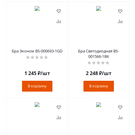
Бра Эконом BS-000693-1GD
Бра Светодиодная BS-
001566-1BK
1 245
₽
/шт
2 248
₽
/шт
В корзину
В корзину