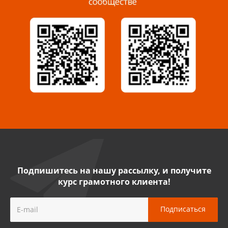
Миасс, ул. Романенко, 95
8 922 500 30 39
Сызрань, ул. Декабристов, 1А
8 927 009 54 63
Саратов, ул. Танкистов, 37 (БЦ «Дикомп»)
8 927 135 05 64
Камышин, ул. Некрасова, 19 К
8 927 009 47 07
Подпишитесь на нашу рассылку, и получите
курс грамотного клиента!
Нефтекамск, ул. Ленина, 62
8 927 960 61 02