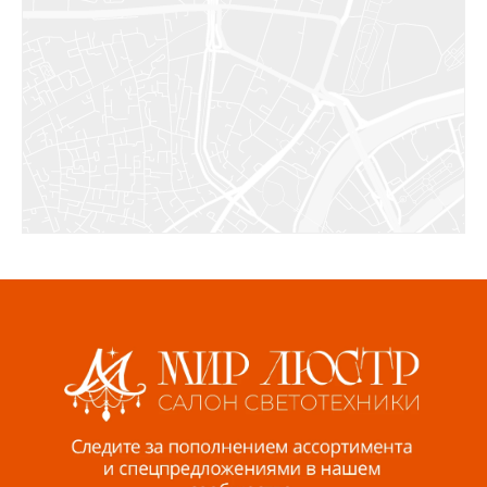
Салават, ул.Уфимская, 30А, пом.2
8 922 010 77 64
Бугуруслан, 1 микрорайон, д. 5
8 927 072 72 30
Ижевск, ул. Молодёжная, 107 Б
СЦ «Азбука Ремонта», отд. 326 эт. 3
8 922 560 50 52
Волжский, ул. Мира 47 В
8 927 255 38 33
Пенза, ул. Пролетарская, 61 ТЦ "Стройбери"
8 927 288 99 58