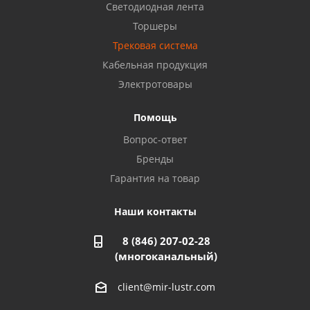
Светодиодная лента
Балаково, ул. Комарова, 55
8 927 135 44 64
Торшеры
Трековая система
Кабельная продукция
Октябрьский, ул. Свердлова, 28
8 927 357 51 02
Электротовары
Помощь
Азнакаево, ул. Булгар, 2. ТЦ "Акчарлак"
Вопрос-ответ
8 927 455 71 16
Бренды
Гарантия на товар
Стерлитамак, ул. Вокзальная, 13
8 927 930 61 02
Наши контакты
8 (846) 207-02-28
Магнитогорск, ул. Труда, 14
(многоканальный)
8 922 011 07 73
client@mir-lustr.com
Оренбург, ул. Мира, д.3/1