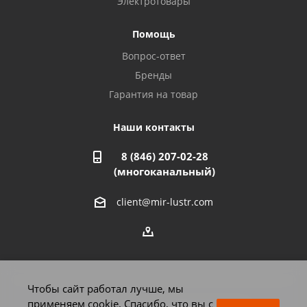
Электротовары
Помощь
Азнакаево, ул. Булгар, 2. ТЦ "Акчарлак"
Вопрос-ответ
8 927 455 71 16
Бренды
Гарантия на товар
Стерлитамак, ул. Вокзальная, 13
8 927 930 61 02
Наши контакты
8 (846) 207-02-28
Магнитогорск, ул. Труда, 14
(многоканальный)
8 922 011 07 73
client@mir-lustr.com
Оренбург, ул. Мира, д.3/1
8 922 806 10 56
Тольятти, ул. Дзержинского, 70
Чтобы сайт работал лучше, мы
8 927 009 59 63
применяем cookie. Спасибо, что вы с