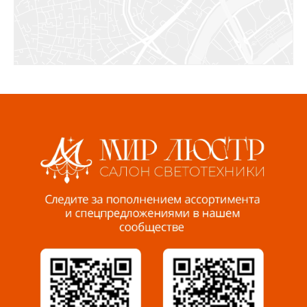
Ижевск, ул. Молодёжная, 107 Б
СЦ «Азбука Ремонта», отд. 326 эт. 3
8 922 560 50 52
Волжский, ул. Мира 47 В
8 927 255 38 33
Пенза, ул. Пролетарская, 61 ТЦ "Стройбери"
8 927 288 99 58
Миасс, ул. Романенко, 95
8 922 500 30 39
Сызрань, ул. Декабристов, 1А