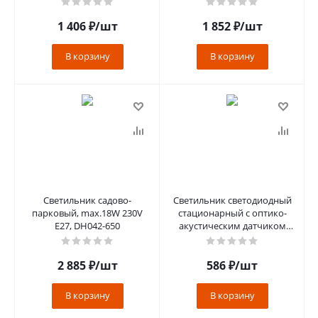
брон 205x140x90
1 406
₽
/шт
1 852
₽
/шт
В корзину
В корзину
Светильник садово-
Светильник светодиодный
парковый, max.18W 230V
стационарный с оптико-
E27, DH042-650
акустическим датчиком
,12W, 960Lm,6500K, в
пластиково
2 885
₽
/шт
586
₽
/шт
В корзину
В корзину