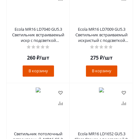
Ecola MR16 LD7040 GU5.3
Ecola MR16 LD7009 GU5.3
Светильник встраиваемый
Светильник встраиваемый
искр с подсветкой
искристый с подсветкой
"Бабочки"Светло-
"Кристалл" Прозрачный и
золотистый/Черненая
Черный/Хром 30х95
260
медь25x95
₽
/шт
275
₽
/шт
В корзину
В корзину
Светильник потолочный
Ecola MR16 LD1652 GU5.3