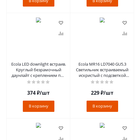
В корзину
В корзину
Ecola LED downlight встраив.
Ecola MR16 LD7040 GU5.3
Круглый безрамочный
Светильник встраиваемый
даунлайт с креплением под
искристый с подсветкой
любое отверстие (55-
"Бабочки" Светло-розовый/
150mm
хром25x95
374
₽
/шт
229
₽
/шт
В корзину
В корзину