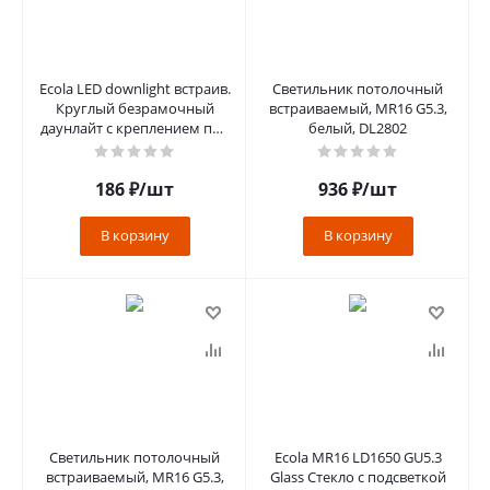
Ecola LED downlight встраив.
Светильник потолочный
Круглый безрамочный
встраиваемый, MR16 G5.3,
даунлайт с креплением под
белый, DL2802
любое отверстие (55-70mm)
186
₽
/шт
936
₽
/шт
В корзину
В корзину
Светильник потолочный
Ecola MR16 LD1650 GU5.3
встраиваемый, MR16 G5.3,
Glass Стекло с подсветкой