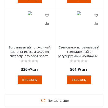
Встраиваемый потолочный
Светильник встраиваемый
светильник Ecola GX70 H5
светодиодный с
свет встр. без рефл. золото
регулируемым монтажным
53х151 FG70H5ECB
диаметром (до 210мм) 20W,
4000K ,1600L
336
₽
/шт
861
₽
/шт
В корзину
В корзину
Показать еще