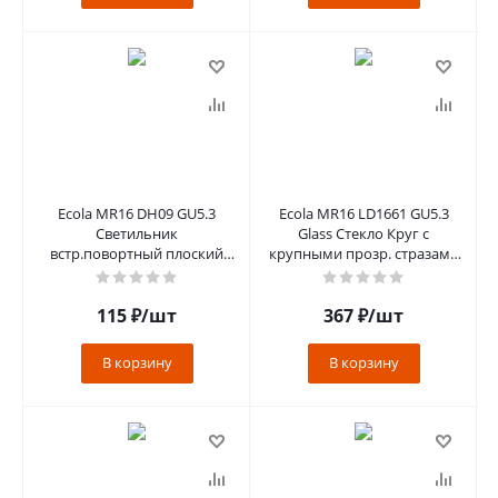
Ecola MR16 DH09 GU5.3
Ecola MR16 LD1661 GU5.3
Светильник
Glass Стекло Круг с
встр.повортный плоский
крупными прозр. стразами
(скрытый крепеж лампы)
Конус с подсветкой/фон
Хром 25x90(kd74)
зерк./це
115
₽
/шт
367
₽
/шт
В корзину
В корзину