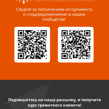
Пенза, ул. Пролетарская, 61 ТЦ "Стройбери"
8 927 288 99 58
Миасс, ул. Романенко, 95
8 922 500 30 39
Сызрань, ул. Декабристов, 1А
8 927 009 54 63
Саратов, ул. Танкистов, 37 (БЦ «Дикомп»)
8 927 135 05 64
Камышин, ул. Некрасова, 19 К
8 927 009 47 07
Подпишитесь на нашу рассылку, и получите
курс грамотного клиента!
Нефтекамск, ул. Ленина, 62