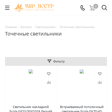
0
Главная
-
Каталог
-
Светильники
-
Точечные светильники
Точечные светильники
Фильтр
Светильник накладной
Встраиваемый потолочный
Ecola GX53 DGX5318 Легкий
светильник Ecola GX70 H5