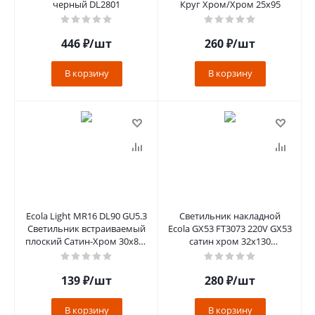
черный DL2801
Круг Хром/Хром 25x95
446
₽
/шт
260
₽
/шт
В корзину
В корзину
Ecola Light MR16 DL90 GU5.3
Светильник накладной
Светильник встраиваемый
Ecola GX53 FT3073 220V GX53
плоский Сатин-Хром 30х80 -
сатин хром 32х130
2 шт(kd74) FS1621EFY
FS5330ECB
139
₽
/шт
280
₽
/шт
В корзину
В корзину