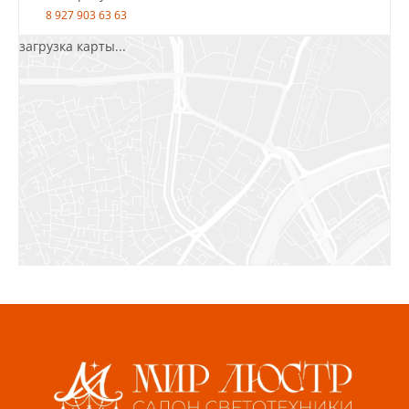
8 927 903 63 63
загрузка карты...
Салават, ул.Уфимская, 30А, пом.2
8 922 010 77 64
Бугуруслан, 1 микрорайон, д. 5
8 927 072 72 30
Ижевск, ул. Молодёжная, 107 Б
СЦ «Азбука Ремонта», отд. 326 эт. 3
8 922 560 50 52
Волжский, ул. Мира 47 В
8 927 255 38 33