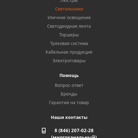
Люстры
8 922 806 50 56
Светильники
Уличное освещение
Светодиодная лента
Балаково, ул. Комарова, 55
8 927 135 44 64
Торшеры
Трековая система
Кабельная продукция
Октябрьский, ул. Свердлова, 28
8 927 357 51 02
Электротовары
Помощь
Азнакаево, ул. Булгар, 2. ТЦ "Акчарлак"
Вопрос-ответ
8 927 455 71 16
Бренды
Гарантия на товар
Стерлитамак, ул. Вокзальная, 13
8 927 930 61 02
Наши контакты
8 (846) 207-02-28
Магнитогорск, ул. Труда, 14
(многоканальный)