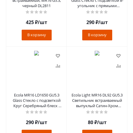
встраиваемый, MR16 G5.3,
Glass Стекло с подсветкой 8-
черный DL2811
угольник с прямыми
гранями Колотый лед на
черном
425
₽
/шт
290
₽
/шт
В корзину
В корзину
Ecola MR16 LD1650 GU5.3
Ecola Light MR16 DL92 GU5.3
Glass Стекло с подсветкой
Светильник встраиваемый
Круг Серебряный блеск /
выпуклый Сатин-Хром
Хром 25x95 (кd74) [SS1650
30х80 FS1612EFY
290
₽
/шт
80
₽
/шт