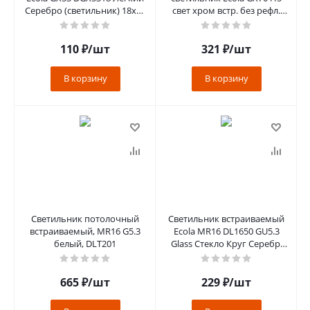
Серебро (светильник) 18х88
свет хром встр. без рефл.
FS53FFECD
53х151(kd135) FC70H5ECB
110
₽
/шт
321
₽
/шт
В корзину
В корзину
Светильник потолочный
Светильник встраиваемый
встраиваемый, MR16 G5.3
Ecola MR16 DL1650 GU5.3
белый, DLT201
Glass Стекло Круг Серебр.
блеск/Хром
25x95(kd74)FS1650EFF
665
₽
/шт
229
₽
/шт