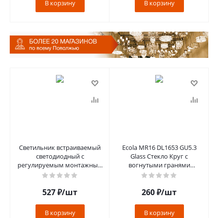
В корзину
В корзину
Светильник встраиваемый
Ecola MR16 DL1653 GU5.3
светодиодный с
Glass Стекло Круг с
регулируемым монтажным
вогнутыми гранями
диаметром (до 75мм) 6W,
Матовый / Хром 25x90
4000K ,бе1800L
(кd74) [FN1653EF
527
₽
/шт
260
₽
/шт
В корзину
В корзину