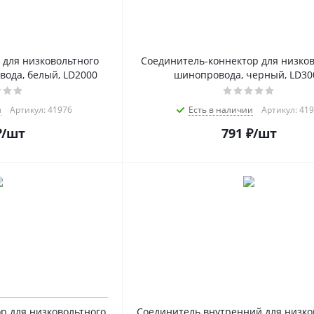
для низковольтного
Соединитель-коннектор для низков
ода, белый, LD2000
шинопровода, черный, LD30
и
Артикул: 41976
Есть в наличии
Артикул: 41
₽
/шт
791
₽
/шт
р для низковольтного
Соединитель внутренний для низко