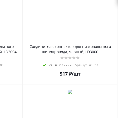
льтного
Соединитель-коннектор для низковольтного
й, LD2004
шинопровода, черный, LD3000
981
Есть в наличии
Артикул: 41967
517
₽
/шт