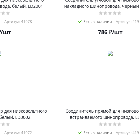
ода, белый, LD2001
накладного шинопровода, черный
и
Артикул: 41978
Есть в наличии
Артикул: 41
₽
/шт
786
₽
/шт
р для низковольтного
Соединитель прямой для низково
белый, LD3002
встраиваемого шинопровода, L
и
Артикул: 41972
Есть в наличии
Артикул: 41