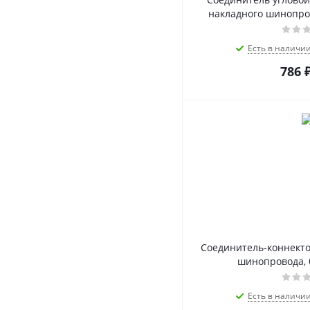
накладного шинопров
Есть в наличи
786
Соединитель-коннекто
шинопровода, 
Есть в наличи