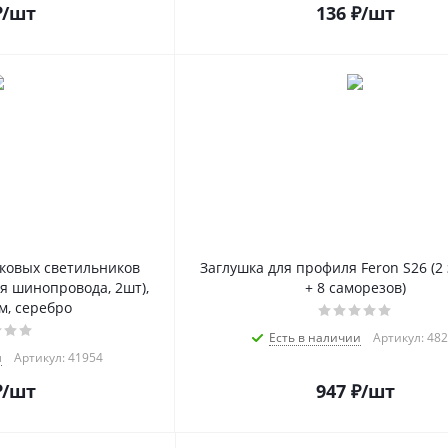
₽
/шт
136
₽
/шт
ковых светильников
Заглушка для профиля Feron S26 (2
я шинопровода, 2шт),
+ 8 саморезов)
м, серебро
Есть в наличии
Артикул: 48
и
Артикул: 41954
₽
/шт
947
₽
/шт