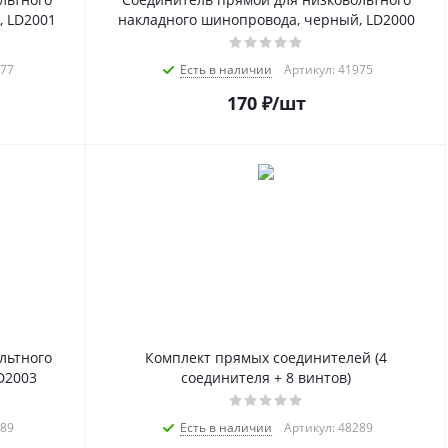
, LD2001
накладного шинопровода, черный, LD2000
977
Есть в наличии
Артикул: 41975
170
₽
/шт
льтного
Комплект прямых соединителей (4
D2003
соединителя + 8 винтов)
989
Есть в наличии
Артикул: 48289