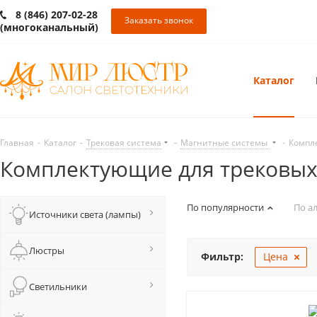
8 (846) 207-02-28
Заказать звонок
(многоканальный)
Каталог
Главная
-
Каталог
-
Трековая система
-
Магнитные системы
-
Компл
Комплектующие для трековых
По популярности
По а
Источники света (лампы)
Люстры
Фильтр:
Цена
Светильники