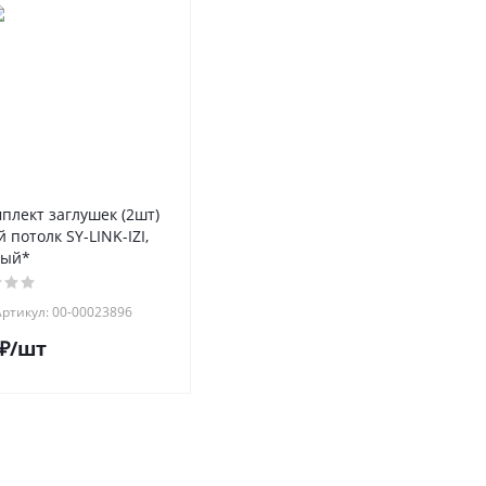
мплект заглушек (2шт)
 потолк SY-LINK-IZI,
ный*
Артикул: 00-00023896
₽
/шт