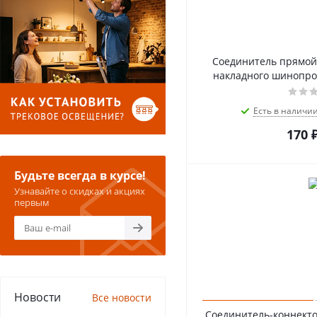
Соединитель прямой 
накладного шинопров
Есть в наличи
170
Будьте всегда в курсе!
Узнавайте о скидках и акциях
первым
Новости
Все новости
Соединитель-коннекто