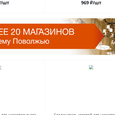
₽
/шт
969
₽
/шт
 для низковольтного
Соединитель угловой для низково