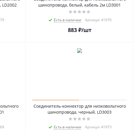
, LD2002
шинопровода, белый, кабель 2м LD3001
979
Есть в наличии
Артикул: 41970
883
₽
/шт
ольтного
Соединитель-коннектор для низковольтного
01
шинопровода, черный, LD3003
969
Есть в наличии
Артикул: 41973