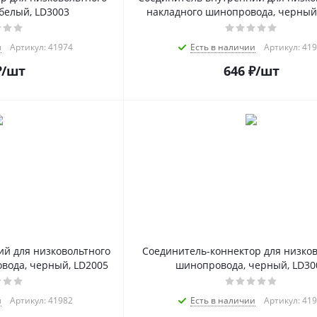
белый, LD3003
накладного шинопровода, черный
и
Артикул: 41974
Есть в наличии
Артикул: 41
₽
/шт
646
₽
/шт
й для низковольтного
Соединитель-коннектор для низков
вода, черный, LD2005
шинопровода, черный, LD30
и
Артикул: 41982
Есть в наличии
Артикул: 41