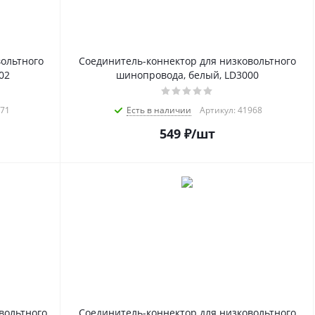
ольтного
Соединитель-коннектор для низковольтного
02
шинопровода, белый, LD3000
971
Есть в наличии
Артикул: 41968
549
₽
/шт
вольтного
Соединитель-коннектор для низковольтного