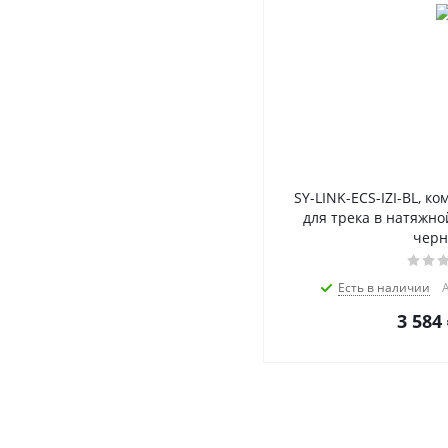
SY-LINK-ECS-IZI-BL, ко
для трека в натяжной
чер
Есть в наличии
3 584