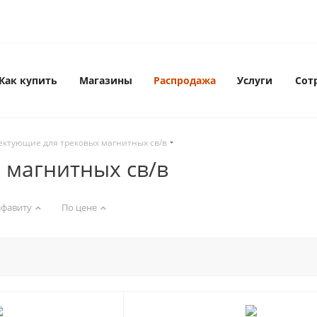
Как купить
Магазины
Распродажа
Услуги
Сот
ектующие для трековых магнитных св/в
 магнитных св/в
лфавиту
По цене