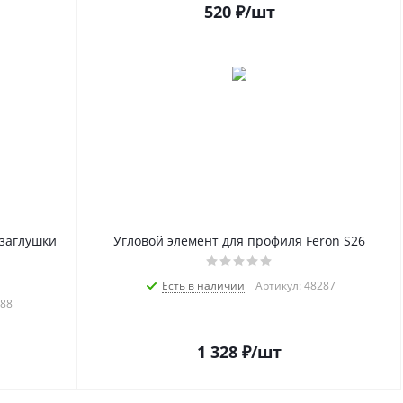
520
₽
/шт
 заглушки
Угловой элемент для профиля Feron S26
Есть в наличии
Артикул: 48287
288
1 328
₽
/шт