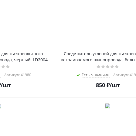
 для низковольтного
Соединитель угловой для низково
вода, черный, LD2004
встраиваемого шинопровода, белы
и
Артикул: 41980
Есть в наличии
Артикул: 41
₽
/шт
850
₽
/шт