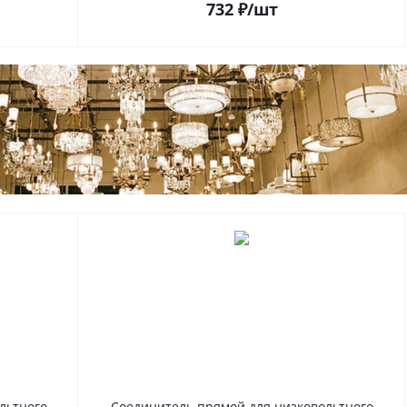
732
₽
/шт
льтного
Соединитель прямой для низковольтного