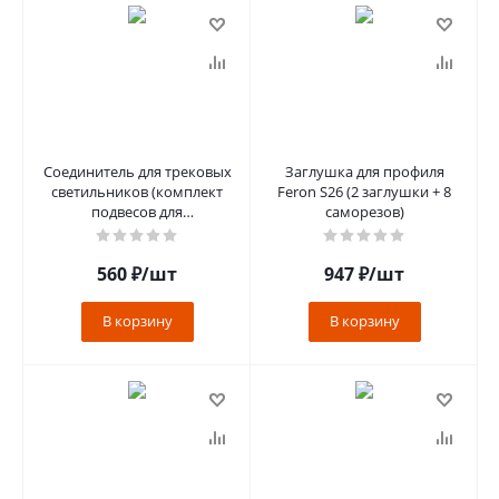
Соединитель для трековых
Заглушка для профиля
светильников (комплект
Feron S26 (2 заглушки + 8
подвесов для
саморезов)
шинопровода, 2шт), длина
150см, серебро
560
₽
/шт
947
₽
/шт
В корзину
В корзину