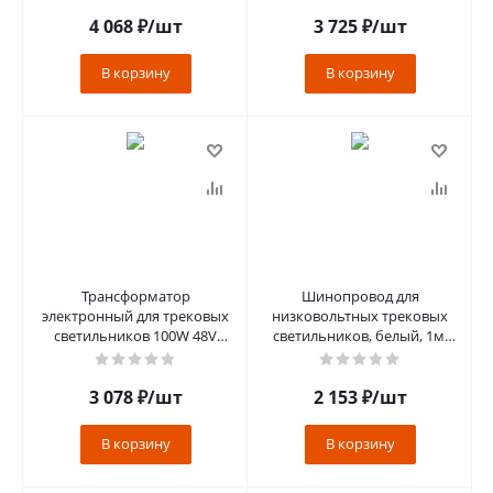
4 068
₽
/шт
3 725
₽
/шт
В корзину
В корзину
Трансформатор
Шинопровод для
электронный для трековых
низковольтных трековых
светильников 100W 48V
светильников, белый, 1м,
(драйвер), LB48 белый
встраиваемый CABM1001
3 078
₽
/шт
2 153
₽
/шт
В корзину
В корзину