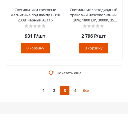
Светильники трековые
Светильник светодиодный
магнитные под лампу GU10
трековый низковольтный
230В, черный AL116
20W, 1800 Lm, 3000К, 35
градусов, черный, MGN303
931
₽
/шт
2 796
₽
/шт
В корзину
В корзину
Показать еще
1
2
3
4
Все