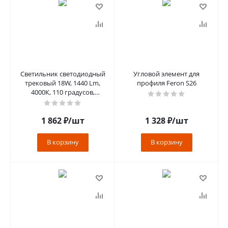
Светильник светодиодный
Угловой элемент для
трековый 18W, 1440 Lm,
профиля Feron S26
4000К, 110 градусов,
черный, AL302 серия
MattLine
1 862
₽
/шт
1 328
₽
/шт
В корзину
В корзину