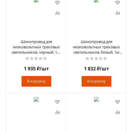
Шинопровод для
Шинопровод для
низковольтных трековых
низковольтных трековых
светильников, черный, 1м,
светильников, белый, 1м
CABM1001
накладной/подвесной,
CABM1000
1 935
₽
/шт
1 832
₽
/шт
В корзину
В корзину