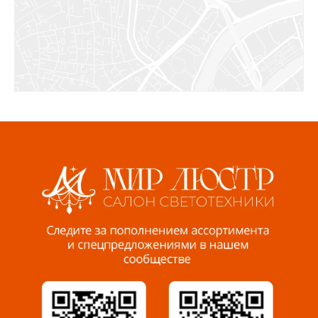
Бугуруслан, 1 микрорайон, д. 5
8 927 072 72 30
Ижевск, ул. Молодёжная, 107 Б
СЦ «Азбука Ремонта», отд. 326 эт. 3
8 922 560 50 52
Волжский, ул. Мира 47 В
8 927 255 38 33
Пенза, ул. Пролетарская, 61 ТЦ "Стройбери"
8 927 288 99 58
Миасс, ул. Романенко, 95
8 922 500 30 39