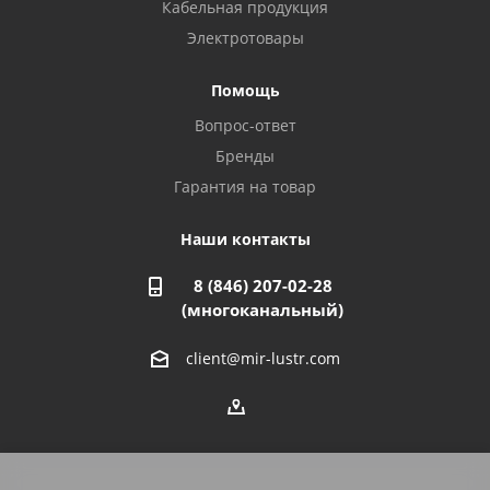
Кабельная продукция
Октябрьский, ул. Свердлова, 28
8 927 357 51 02
Электротовары
Помощь
Азнакаево, ул. Булгар, 2. ТЦ "Акчарлак"
Вопрос-ответ
8 927 455 71 16
Бренды
Гарантия на товар
Стерлитамак, ул. Вокзальная, 13
8 927 930 61 02
Наши контакты
8 (846) 207-02-28
Магнитогорск, ул. Труда, 14
(многоканальный)
8 922 011 07 73
client@mir-lustr.com
Оренбург, ул. Мира, д.3/1
8 922 806 10 56
Тольятти, ул. Дзержинского, 70