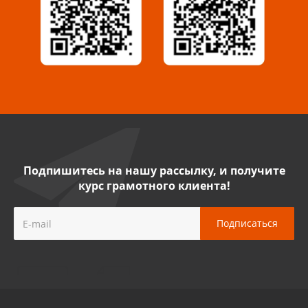
Сызрань, ул. Декабристов, 1А
8 927 009 54 63
Саратов, ул. Танкистов, 37 (БЦ «Дикомп»)
8 927 135 05 64
Камышин, ул. Некрасова, 19 К
8 927 009 47 07
Подпишитесь на нашу рассылку, и получите
курс грамотного клиента!
Нефтекамск, ул. Ленина, 62
8 927 960 61 02
Лениногорск, ул. Гагарина, 46
8 927 458 11 16