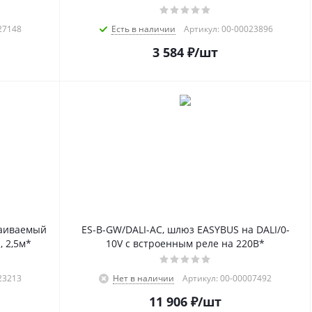
27148
Есть в наличии
Артикул: 00-00023896
3 584
₽
/шт
траиваемый
ES-B-GW/DALI-AC, шлюз EASYBUS на DALI/0-
, 2,5м*
10V с встроенным реле на 220В*
23213
Нет в наличии
Артикул: 00-00007492
11 906
₽
/шт