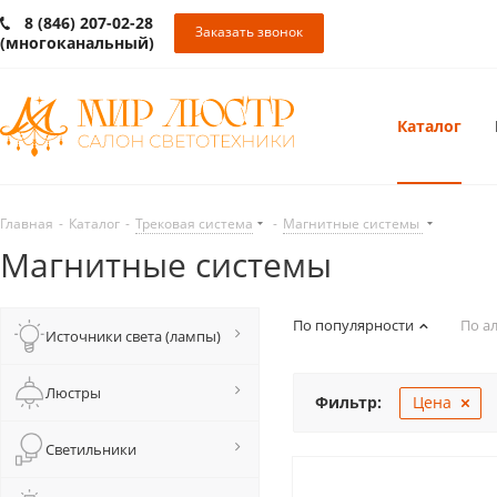
8 (846) 207-02-28
Заказать звонок
(многоканальный)
Каталог
Главная
-
Каталог
-
Трековая система
-
Магнитные системы
Магнитные системы
По популярности
По а
Источники света (лампы)
Люстры
Фильтр:
Цена
Светильники