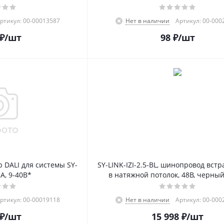
ртикул: 00-00013587
Нет в наличии
Артикул: 00-000
₽
/шт
98
₽
/шт
 DALI для системы SY-
SY-LINK-IZI-2.5-BL, шинопровод вс
А, 9-40В*
в натяжной потолок, 48В, черный
ртикул: 00-00019118
Нет в наличии
Артикул: 00-000
₽
/шт
15 998
₽
/шт