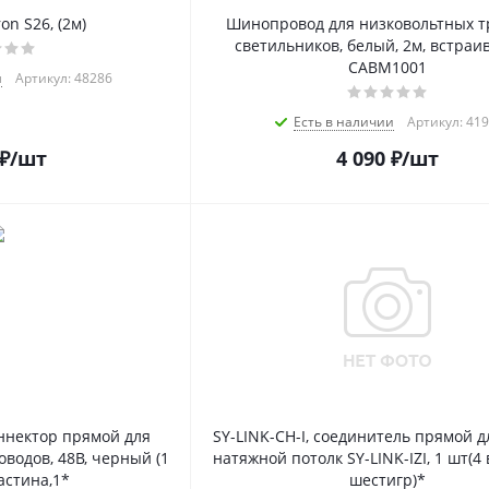
n S26, (2м)
Шинопровод для низковольтных т
светильников, белый, 2м, встра
CABM1001
и
Артикул: 48286
Есть в наличии
Артикул: 41
₽
/шт
4 090
₽
/шт
оннектор прямой для
SY-LINK-CH-I, соединитель прямой д
одов, 48В, черный (1
натяжной потолк SY-LINK-IZI, 1 шт(4
астина,1*
шестигр)*