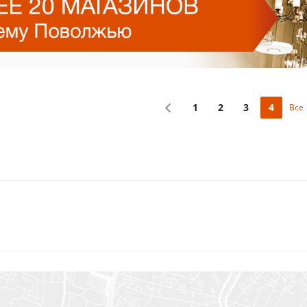
1
2
3
4
Все