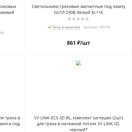
рековых
Светильники трековые магнитные под лампу
иваемый
GU10 230В, белый AL116
Есть в наличии
Артикул: 48724
966
861
₽
/шт
ля трека в
SY-LINK-ECS-IZI-BL, комплект заглушек (2шт)
 винта под
для трека в натяжной потолк SY-LINK-IZI,
черный*