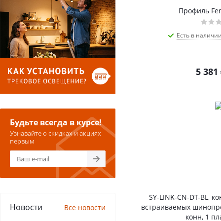
Профиль Fero
Есть в наличи
5 381
Будьте всегда в курсе!
Узнавайте о скидках и акциях
первым
SY-LINK-CN-DT-BL, к
Новости
встраиваемых шинопров
Все новости
конн, 1 пл