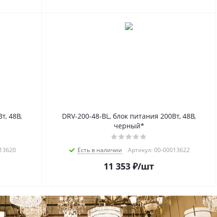
т, 48В,
DRV-200-48-BL, блок питания 200Вт, 48В,
черный*
013620
Есть в наличии
Артикул: 00-00013622
11 353
₽
/шт