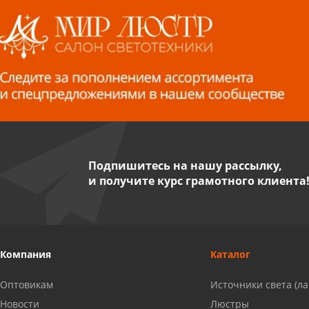
8 922 560 50 52
Волжский, ул. Мира 47 В
8 927 255 38 33
Пенза, ул. Пролетарская, 61 ТЦ
"Стройбери"
8 927 288 99 58
Подпишитесь на нашу рассылку,
и получите курс грамотного клиента
Миасс, ул. Романенко, 95
8 922 500 30 39
Сызрань, ул. Декабристов, 1А
Компания
Каталог
8 927 009 54 63
Оптовикам
Источники света (л
Саратов, ул. Танкистов, 37 (БЦ
Новости
Люстры